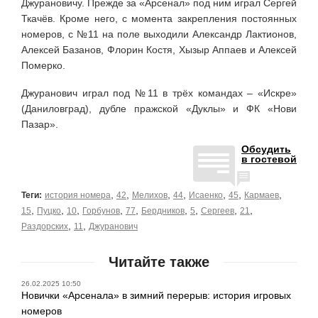
Джурановичу. Прежде за «Арсенал» под ним играл Сергей
Ткачёв. Кроме него, с момента закрепления постоянных
номеров, с №11 на поле выходили Александр Лактионов,
Алексей Базанов, Флорин Костя, Хызыр Аппаев и Алексей
Померко.
Джуранович играл под №11 в трёх командах – «Искре»
(Даниловград), дубле пражской «Дуклы» и ФК «Нови
Пазар».
Обсудить
в гостевой
,
,
,
,
,
,
,
Теги:
история номера
42
Мелихов
44
Исаенко
45
Кармаев
,
,
,
,
,
,
,
,
,
15
Пуцко
10
Горбунов
77
Бердников
5
Сергеев
21
,
,
Раздорских
11
Джуранович
Читайте также
26.02.2025 10:50
Новички «Арсенала» в зимний перерыв: история игровых
номеров