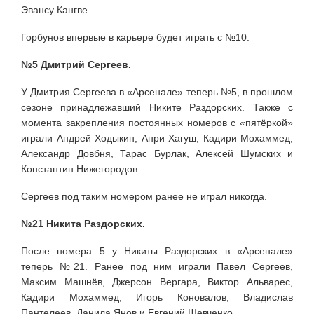
Эвансу Кангве.
Горбунов впервые в карьере будет играть с №10.
№5 Дмитрий Сергеев.
У Дмитрия Сергеева в «Арсенале» теперь №5, в прошлом
сезоне принадлежавший Никите Раздорских. Также с
момента закрепления постоянных номеров с «пятёркой»
играли Андрей Ходыкин, Анри Хагуш, Кадири Мохаммед,
Александр Довбня, Тарас Бурлак, Алексей Шумских и
Константин Нижегородов.
Сергеев под таким номером ранее не играл никогда.
№21 Никита Раздорских.
После номера 5 у Никиты Раздорских в «Арсенале»
теперь №21. Ранее под ним играли Павел Сергеев,
Максим Машнёв, Джерсон Вергара, Виктор Альварес,
Кадири Мохаммед, Игорь Коновалов, Владислав
Пантелеев, Данила Янов и Евгений Шевченко.