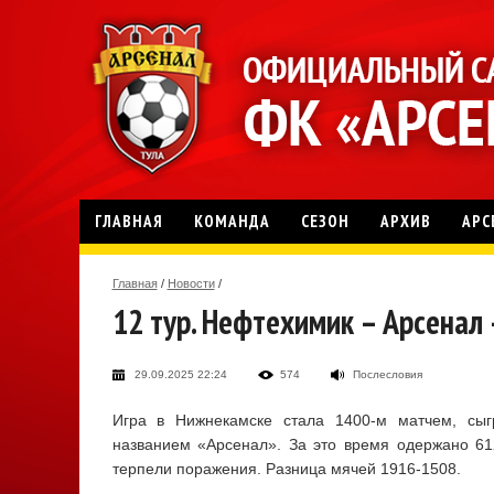
ГЛАВНАЯ
КОМАНДА
СЕЗОН
АРХИВ
АРС
Главная
/
Новости
/
12 тур. Нефтехимик – Арсенал 
29.09.2025 22:24
574
Послесловия
Игра в Нижнекамске стала 1400-м матчем, сыг
названием «Арсенал». За это время одержано 61
терпели поражения. Разница мячей 1916-1508.