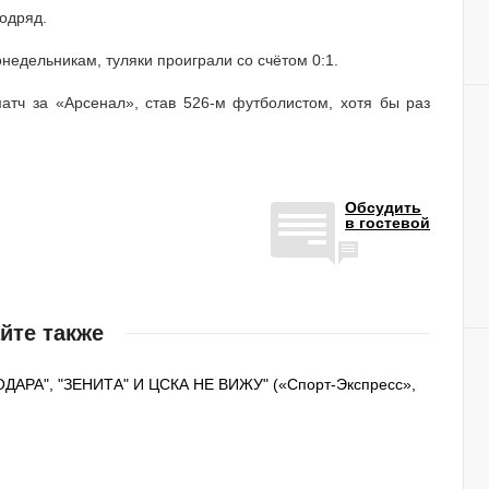
одряд.
едельникам, туляки проиграли со счётом 0:1.
тч за «Арсенал», став 526-м футболистом, хотя бы раз
Обсудить
в гостевой
йте также
РА", "ЗЕНИТА" И ЦСКА НЕ ВИЖУ" («Спорт-Экспресс»,