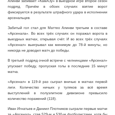
Алинви забивает «КамАЗу» в выездной игре второй сезон
подряд. Причём в обоих случаях взятие ворот
фиксируется в результате штрафного удара в исполнении
арсенальцев.
Забитый гол стал для Маттео Алинви третьим в составе
«Арсенала». Во всех трёх случаях он поражал ворота в
выездных матчах, открывая счёт. И во всех трёх случаях
«Арсенал» выигрывал как минимум до 78-й минуты, но
никогда не доводил матч до победы.
В третьей подряд очной встрече с челнинцами «Арсенал»
упускает победу, пропуская голы в последние 15 минут
матча.
«Арсенал» в 119-й раз сыграл вничью в матчах первой
лиги. Количество ничьих у туляков за всё время
выступлений в полуэлитном дивизионе превысило
количество поражений (118).
Иван Игнатьев и Даниил Плотников сыграли первые матчи
за «Арсенал», став 529-м и 530-м футболистами, хотя бы