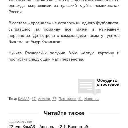
однажды сыгравшими за тульский клуб в чемпионатах
России.
В составе «Арсенала» не осталось ни одного футболиста,
сыгравшего за команду все матчи в нынешнем
первенстве. До встречи с камазовцами таким у туляков
был только Амур Калмыков.
Никита Раздорских получил 8-ую жёлтую карточку и
пропустит следующий матч первенства.
Обсудить
в гостевой
,
,
,
,
,
,
Теги:
КАМАЗ
17
Алинви
77
Плотников
11
Игнатьев
Читайте также
01.03.2025 21:06
22 тур. КамАЗ – Арсенал – 2:1. Видеоотчёт