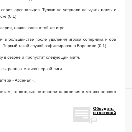
серия арсенальцев. Туляки не уступали на чужих полях с
ке (0:1).
серия, начавшаяся в той же игре.
атч в большинстве после удаления игрока соперника и оба
а. Первый такой случай зафиксирован в Воронеже (0:1).
у в сезоне и пропустит следующий матч.
х сыгранных матчах первой лиги.
тч за «Арсенал».
никам, от которых потерпели поражения в матчах первого
Обсудить
в гостевой