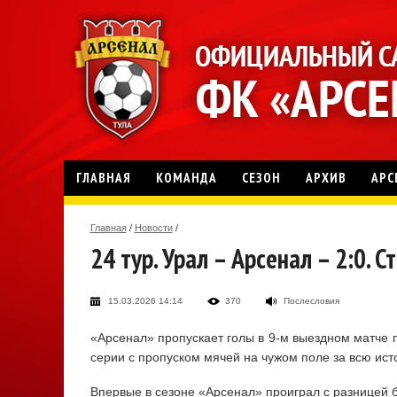
ГЛАВНАЯ
КОМАНДА
СЕЗОН
АРХИВ
АРС
Главная
/
Новости
/
24 тур. Урал – Арсенал – 2:0. 
15.03.2026 14:14
370
Послесловия
«Арсенал» пропускает голы в 9-м выездном матче 
серии с пропуском мячей на чужом поле за всю ист
Впервые в сезоне «Арсенал» проиграл с разницей б