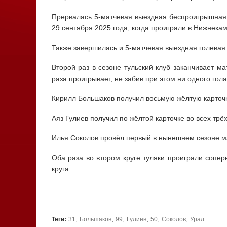
Прервалась 5-матчевая выездная беспроигрышная 
29 сентября 2025 года, когда проиграли в Нижнекамс
Также завершилась и 5-матчевая выездная голевая 
Второй раз в сезоне тульский клуб заканчивает м
раза проигрывает, не забив при этом ни одного гол
Кирилл Большаков получил восьмую жёлтую карточк
Аяз Гулиев получил по жёлтой карточке во всех трё
Илья Соколов провёл первый в нынешнем сезоне ма
Оба раза во втором круге туляки проиграли сопер
круга.
,
,
,
,
,
,
Теги:
31
Большаков
99
Гулиев
50
Соколов
Урал