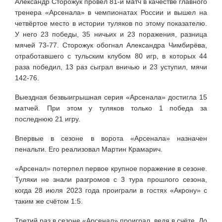
Александр Сторожук провёл 81-й матч в качестве главного
тренера «Арсенала» в чемпионатах России и вышел на
четвёртое место в истории туляков по этому показателю.
У него 23 победы, 35 ничьих и 23 поражения, разница
мячей 73-77. Сторожук обогнал Александра Чимбирёва,
отработавшего с тульским клубом 80 игр, в которых 44
раза победил, 13 раз сыграл вничью и 23 уступил, мячи
142-76.
Выездная безвыигрышная серия «Арсенала» достигла 15
матчей. При этом у туляков только 1 победа за
последнюю 21 игру.
Впервые в сезоне в ворота «Арсенала» назначен
пенальти. Его реализовал Мартин Крамарич.
«Арсенал» потерпел первое крупное поражение в сезоне.
Туляки не знали разгромов с 3 тура прошлого сезона,
когда 28 июля 2023 года проиграли в гостях «Акрону» с
таким же счётом 1:5.
Третий раз в сезоне «Арсенал» проиграл, ведя в счёте. До