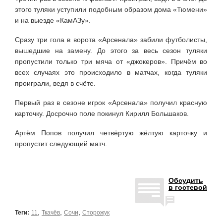
этого туляки уступили подобным образом дома «Тюмени»
и на выезде «КамАЗу».
Сразу три гола в ворота «Арсенала» забили футболисты,
вышедшие на замену. До этого за весь сезон туляки
пропустили только три мяча от «джокеров». Причём во
всех случаях это происходило в матчах, когда туляки
проиграли, ведя в счёте.
Первый раз в сезоне игрок «Арсенала» получил красную
карточку. Досрочно поле покинул Кирилл Большаков.
Артём Попов получил четвёртую жёлтую карточку и
пропустит следующий матч.
Обсудить
в гостевой
,
,
,
Теги:
11
Ткачёв
Сочи
Сторожук