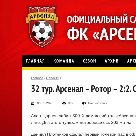
ГЛАВНАЯ
КОМАНДА
СЕЗОН
АРХИВ
АРС
Главная
/
Новости
/
32 тур. Арсенал – Ротор – 2:2.
05.05.2026
382
Послесловия
Алан Цараев забил 300-й домашний гол «Арсенала
лиге. Для этого тулякам потребовалось 203 матча.
Даниил Плотников сделал первый голевой пас в оф