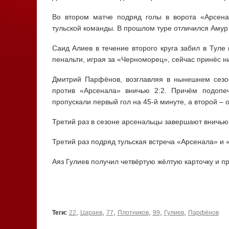
Во втором матче подряд голы в ворота «Арсена
тульской команды. В прошлом туре отличился Амур
Саид Алиев в течение второго круга забил в Туле
пенальти, играя за «Черноморец», сейчас принёс н
Дмитрий Парфёнов, возглавляя в нынешнем сезо
против «Арсенала» вничью 2:2. Причём подопе
пропускали первый гол на 45-й минуте, а второй – 
Третий раз в сезоне арсенальцы завершают вничью м
Третий раз подряд тульская встреча «Арсенала» и 
Аяз Гулиев получил четвёртую жёлтую карточку и п
,
,
,
,
,
,
Теги:
22
Цараев
77
Плотников
99
Гулиев
Парфёнов