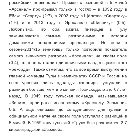
российских первенствах. Прежде с разницей в 5 мячей
«Арсенал» проигрывал только в гостях – в 1992 году в
Ейске «Старту» (2:7), в 2002 году в Щёлково «Спартаку»
(1:6) и в 2013 году в Ярославле «Шиннику» (0:5).
Любопытно, что оба визита питерцев в Тулу
заканчиваются самыми разгромными в истории
домашними поражениями арсенальцев. Но если в
сезоне-2014/15 зенитовцы только повторили показатель
самого значимого разгрома «Арсенала» на своём поле
(0:4), то теперь стали единоличными владельцами этого
«рекорда». Также отметим, что за всё время выступлений
главной команды Тулы в чемпионатах СССР и России на
всех уровнях лишь однажды канониры уступали с
разницей больше, чем в 5 мячей. Происходило это 67 лет
назад. В 1949 году тульская команда, называвшаяся
«Зенит», проиграла ивановскому «Красному Знамени»
0:6. А ещё однажды до сегодняшнего дня туляки в
официальном матче на своём поле уступали с разницей в
5 мячей. В 1959 году тульский «Труд» был разгромлен 2:7
кировоградской «Звездой».