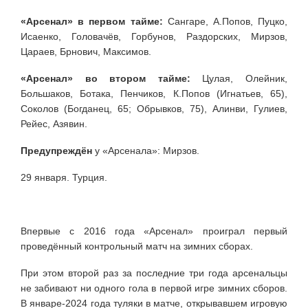
«Арсенал» в первом тайме:
Сангаре, А.Попов, Пуцко,
Исаенко, Головачёв, Горбунов, Раздорских, Мирзов,
Цараев, Брнович, Максимов.
«Арсенал» во втором тайме:
Цулая, Олейник,
Большаков, Ботака, Пенчиков, К.Попов (Игнатьев, 65),
Соколов (Богданец, 65; Обрывков, 75), Алинви, Гулиев,
Рейес, Азявин.
Предупреждён
у «Арсенала»: Мирзов.
29 января. Турция.
Впервые с 2016 года «Арсенал» проиграл первый
проведённый контрольный матч на зимних сборах.
При этом второй раз за последние три года арсенальцы
не забивают ни одного гола в первой игре зимних сборов.
В январе-2024 года туляки в матче, открывавшем игровую