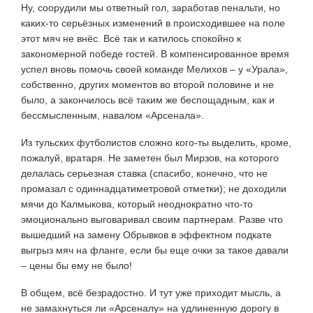
Ну, соорудили мы ответный гол, заработав пенальти, но
каких-то серьёзных изменений в происходившее на поле
этот мяч не внёс. Всё так и катилось спокойно к
закономерной победе гостей. В компенсированное время
успел вновь помочь своей команде Мелихов – у «Урала»,
собственно, других моментов во второй половине и не
было, а закончилось всё таким же беспощадным, как и
бессмысленным, навалом «Арсенала».
Из тульских футболистов сложно кого-ты выделить, кроме,
пожалуй, вратаря. Не заметен был Мирзов, на которого
делалась серьезная ставка (спасибо, конечно, что не
промазал с одиннадцатиметровой отметки); не доходили
мячи до Калмыкова, который неоднократно что-то
эмоционально выговаривал своим партнерам. Разве что
вышедший на замену Обрывков в эффектном подкате
выгрыз мяч на фланге, если бы еще очки за такое давали
– цены бы ему не было!
В общем, всё безрадостно. И тут уже приходит мысль, а
не замахнуться ли «Арсеналу» на удлиненную дорогу в