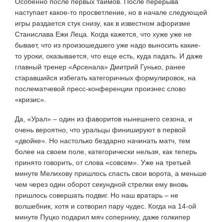
Особенно после первых таймов. После перерыва
наступает какое-то просветление, но в начале следующей
игры раздается стук снизу, как в известном афоризме
Станислава Ежи Леца. Когда кажется, что хуже уже не
бывает, что из произошедшего уже надо выносить какие-
то уроки, оказывается, что еще есть, куда падать. И даже
главный тренер «Арсенала» Дмитрий Гунько, ранее
старавшийся избегать категоричных формулировок, на
послематчевой пресс-конференции произнес слово
«кризис».
Да, «Урал» – один из фаворитов нынешнего сезона, и
очень вероятно, что уральцы финишируют в первой
«двойке». Но настолько бездарно начинать матч, тем
более на своем поле, категорически нельзя, как теперь
принято говорить, от слова «совсем». Уже на третьей
минуте Мелихову пришлось спасть свои ворота, а меньше
чем через один оборот секундной стрелки ему вновь
пришлось совершать подвиг. Но наш вратарь – не
волшебник, хотя и сотворил пару чудес. Когда на 14-ой
минуте Пуцко подарил мяч сопернику, даже голкипер