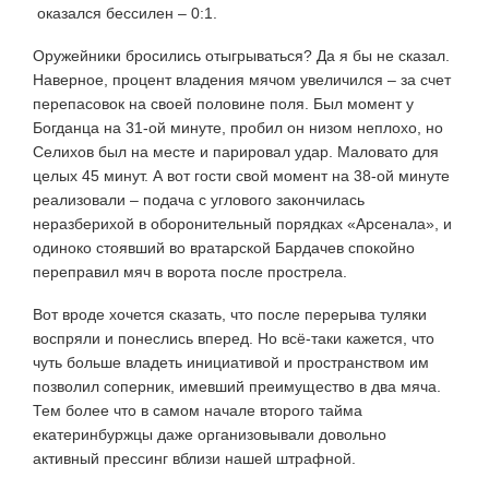
оказался бессилен – 0:1.
Оружейники бросились отыгрываться? Да я бы не сказал.
Наверное, процент владения мячом увеличился – за счет
перепасовок на своей половине поля. Был момент у
Богданца на 31-ой минуте, пробил он низом неплохо, но
Селихов был на месте и парировал удар. Маловато для
целых 45 минут. А вот гости свой момент на 38-ой минуте
реализовали – подача с углового закончилась
неразберихой в оборонительный порядках «Арсенала», и
одиноко стоявший во вратарской Бардачев спокойно
переправил мяч в ворота после прострела.
Вот вроде хочется сказать, что после перерыва туляки
воспряли и понеслись вперед. Но всё-таки кажется, что
чуть больше владеть инициативой и пространством им
позволил соперник, имевший преимущество в два мяча.
Тем более что в самом начале второго тайма
екатеринбуржцы даже организовывали довольно
активный прессинг вблизи нашей штрафной.