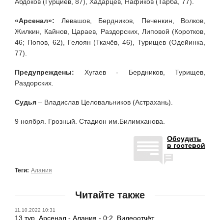
Абдоков (Гурциев, 87), Хадарцев, Нафиков (Тарба, 77).
«Арсенал»:
Левашов, Бердников, Печенкин, Волков,
Жилкин, Кайнов, Цараев, Раздорских, Липовой (Коротков,
46; Попов, 62), Гелоян (Ткачёв, 46), Турищев (Одейинка,
77).
Предупреждены:
Хугаев - Бердников, Турищев,
Раздорских.
Судья
– Владислав Целовальников (Астрахань).
9 ноября. Грозный. Стадион им.Билимханова.
Обсудить
в гостевой
Теги:
Алания
Читайте также
11.10.2022 10:31
13 тур. Арсенал - Алания - 0:2. Видеоотчёт