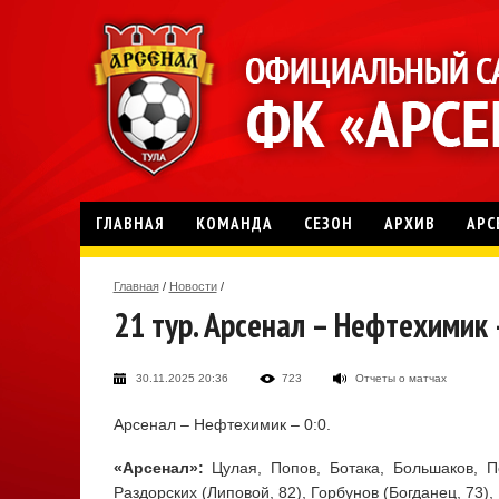
ГЛАВНАЯ
КОМАНДА
СЕЗОН
АРХИВ
АРС
Главная
/
Новости
/
21 тур. Арсенал – Нефтехимик 
30.11.2025 20:36
723
Отчеты о матчах
Арсенал – Нефтехимик – 0:0.
«Арсенал»:
Цулая, Попов, Ботака, Большаков, Пе
Раздорских (Липовой, 82), Горбунов (Богданец, 73),