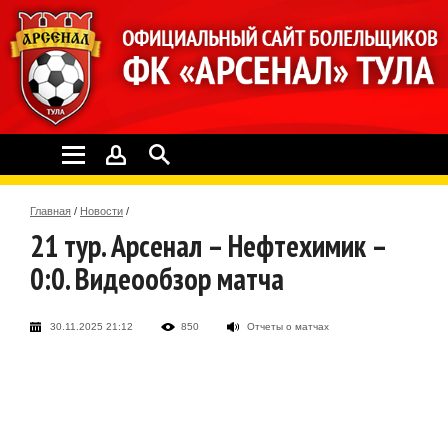
Главная
/
Новости
/
21 тур. Арсенал – Нефтехимик –
0:0. Видеообзор матча
30.11.2025 21:12
850
Отчеты о матчах