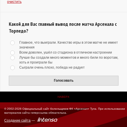
очистить
Какой для Вас главный вывод после матча Арсенала с
Торпедо?
Главное, что выиграли. Качество игры в этом матче не имеет
значения
Всем доволен, ушёл со стадиона в отличном настроении
Лучше бы создали много моментов и много били по воротам,
хоть и проиграли бы
Сыграли очень плохо, победа не радует
Голосовать
НАВЕРХ
© 2002-2026 Официальный сайт болельщиков ФК «Арсенал» Тула.
При использовании
материалов сайта гиперссылка обязательна.
Создание сайта
—