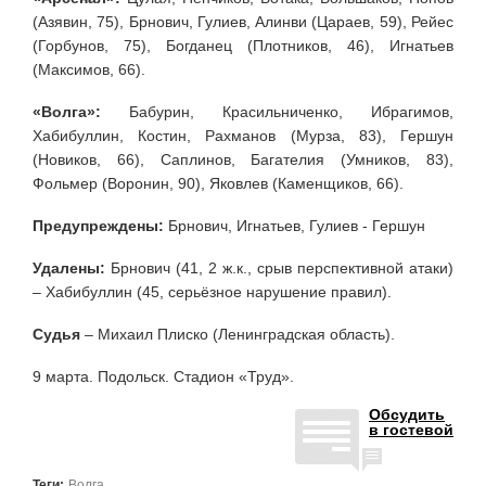
(Азявин, 75), Брнович, Гулиев, Алинви (Цараев, 59), Рейес
(Горбунов, 75), Богданец (Плотников, 46), Игнатьев
(Максимов, 66).
«Волга»:
Бабурин, Красильниченко, Ибрагимов,
Хабибуллин, Костин, Рахманов (Мурза, 83), Гершун
(Новиков, 66), Саплинов, Багателия (Умников, 83),
Фольмер (Воронин, 90), Яковлев (Каменщиков, 66).
Предупреждены:
Брнович, Игнатьев, Гулиев - Гершун
Удалены:
Брнович (41, 2 ж.к., срыв перспективной атаки)
– Хабибуллин (45, серьёзное нарушение правил).
Судья
– Михаил Плиско (Ленинградская область).
9 марта. Подольск. Стадион «Труд».
Обсудить
в гостевой
Теги:
Волга