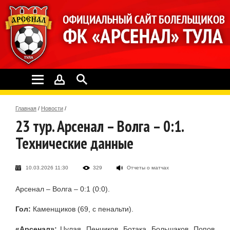
Главная
/
Новости
/
23 тур. Арсенал – Волга – 0:1.
Технические данные
10.03.2026 11:30
329
Отчеты о матчах
Арсенал – Волга – 0:1 (0:0).
Гол:
Каменщиков (69, с пенальти).
«Арсенал»:
Цулая, Пенчиков, Ботака, Большаков, Попов