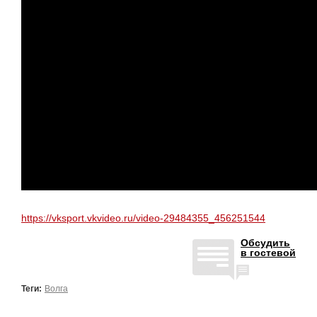
https://vksport.vkvideo.ru/video-29484355_456251544
Обсудить
в гостевой
Теги:
Волга