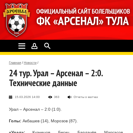
Главная
/
Новости
/
24 тур. Урал – Арсенал – 2:0.
Технические данные
15.03.2026 14:00
363
Отчеты о матчах
Урал – Арсенал – 2:0 (1:0).
Голы:
Акбашев (14), Морозов (87).
«Урал»:
Кузнецов, Бегич, Бардачёв, Маргасов,