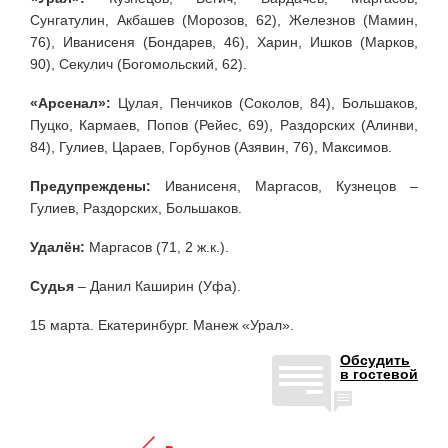
Сунгатулин, Акбашев (Морозов, 62), Железнов (Мамин,
76), Иванисеня (Бондарев, 46), Харин, Ишков (Марков,
90), Секулич (Богомольский, 62).
«Арсенал»:
Цулая, Пенчиков (Соколов, 84), Большаков,
Пуцко, Кармаев, Попов (Рейес, 69), Раздорских (Алинви,
84), Гулиев, Цараев, Горбунов (Азявин, 76), Максимов.
Предупреждены:
Иванисеня, Маргасов, Кузнецов –
Гулиев, Раздорских, Большаков.
Удалён:
Маргасов (71, 2 ж.к.).
Судья
– Данил Каширин (Уфа).
15 марта. Екатеринбург. Манеж «Урал».
Обсудить
в гостевой