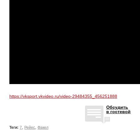
https://vksport.vkvideo.ru/video-29484355_456251888
Обсудить
в гостевой
,
,
Теги:
7
Рейес
Факел