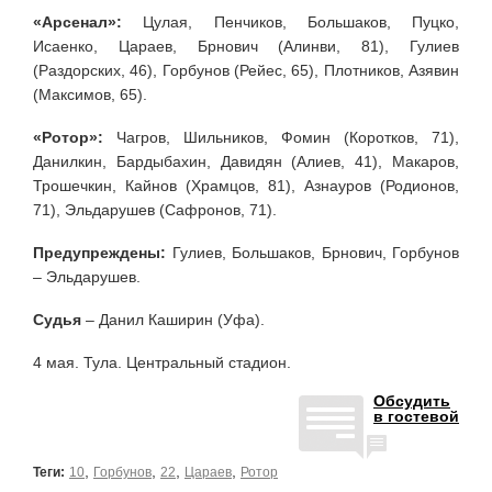
«Арсенал»:
Цулая, Пенчиков, Большаков, Пуцко,
Исаенко, Цараев, Брнович (Алинви, 81), Гулиев
(Раздорских, 46), Горбунов (Рейес, 65), Плотников, Азявин
(Максимов, 65).
«Ротор»:
Чагров, Шильников, Фомин (Коротков, 71),
Данилкин, Бардыбахин, Давидян (Алиев, 41), Макаров,
Трошечкин, Кайнов (Храмцов, 81), Азнауров (Родионов,
71), Эльдарушев (Сафронов, 71).
Предупреждены:
Гулиев, Большаков, Брнович, Горбунов
– Эльдарушев.
Судья
– Данил Каширин (Уфа).
4 мая. Тула. Центральный стадион.
Обсудить
в гостевой
,
,
,
,
Теги:
10
Горбунов
22
Цараев
Ротор