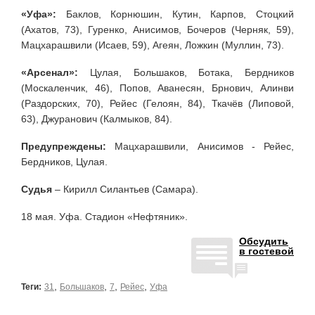
«Уфа»:
Баклов, Корнюшин, Кутин, Карпов, Стоцкий
(Ахатов, 73), Гуренко, Анисимов, Бочеров (Черняк, 59),
Мацхарашвили (Исаев, 59), Агеян, Ложкин (Муллин, 73).
«Арсенал»:
Цулая, Большаков, Ботака, Бердников
(Москаленчик, 46), Попов, Аванесян, Брнович, Алинви
(Раздорских, 70), Рейес (Гелоян, 84), Ткачёв (Липовой,
63), Джуранович (Калмыков, 84).
Предупреждены:
Мацхарашвили, Анисимов - Рейес,
Бердников, Цулая.
Судья
– Кирилл Силантьев (Самара).
18 мая. Уфа. Стадион «Нефтяник».
Обсудить
в гостевой
,
,
,
,
Теги:
31
Большаков
7
Рейес
Уфа