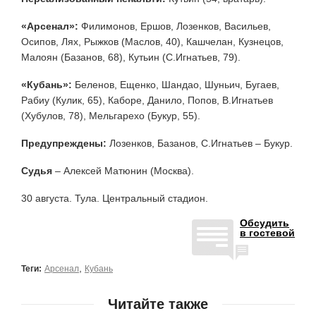
«Арсенал»:
Филимонов, Ершов, Лозенков, Васильев,
Осипов, Лях, Рыжков (Маслов, 40), Кашчелан, Кузнецов,
Малоян (Базанов, 68), Кутьин (С.Игнатьев, 79).
«Кубань»:
Беленов, Ещенко, Шандао, Шуньич, Бугаев,
Рабиу (Кулик, 65), Каборе, Данило, Попов, В.Игнатьев
(Хубулов, 78), Мельгарехо (Букур, 55).
Предупреждены:
Лозенков, Базанов, С.Игнатьев – Букур.
Судья
– Алексей Матюнин (Москва).
30 августа. Тула. Центральный стадион.
Обсудить
в гостевой
,
Теги:
Арсенал
Кубань
Читайте также