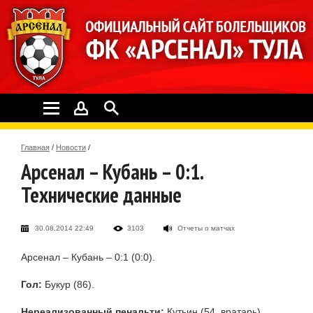
Главная
/
Новости
/
Арсенал – Кубань – 0:1.
Технические данные
30.08.2014 22:49
3103
Отчеты о матчах
Арсенал – Кубань – 0:1 (0:0).
Гол:
Букур (86).
Нереализованный пенальти:
Кутьин (54, вратарь).