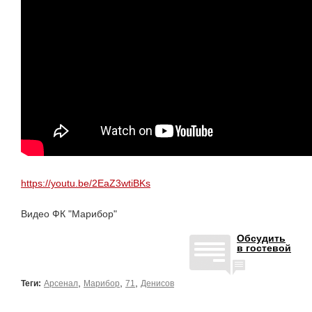
https://youtu.be/2EaZ3wtiBKs
Видео ФК "Марибор"
Обсудить
в гостевой
,
,
,
Теги:
Арсенал
Марибор
71
Денисов