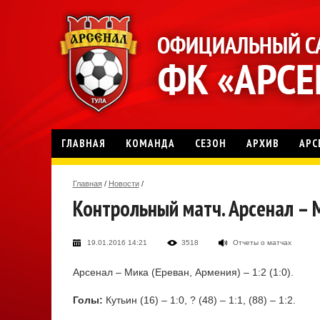
ГЛАВНАЯ
КОМАНДА
СЕЗОН
АРХИВ
АРС
Главная
/
Новости
/
Контрольный матч. Арсенал – М
19.01.2016 14:21
3518
Отчеты о матчах
Арсенал – Мика (Ереван, Армения) – 1:2 (1:0).
Голы:
Кутьин (16) – 1:0, ? (48) – 1:1, (88) – 1:2.