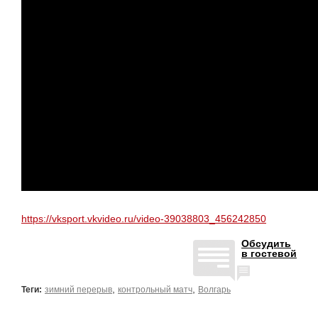
https://vksport.vkvideo.ru/video-39038803_456242850
Обсудить
в гостевой
,
,
Теги:
зимний перерыв
контрольный матч
Волгарь