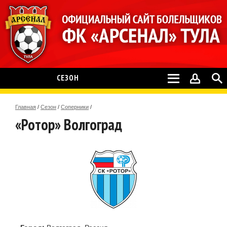
СЕЗОН
Главная
/
Сезон
/
Соперники
/
«Ротор» Волгоград