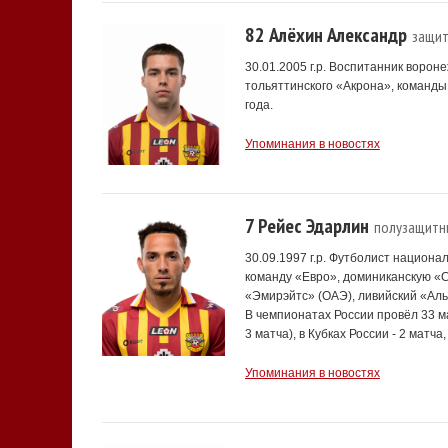
82 Алёхин Александр
защит
30.01.2005 г.р. Воспитанник ворон
тольяттинского «Акрона», команды
года.
Упоминания в новостях
7 Рейес Эдарлин
полузащитн
30.09.1997 г.р. Футболист национа
команду «Евро», доминиканскую «С
«Эмирэйтс» (ОАЭ), ливийский «Аль
В чемпионатах России провёл 33 ма
3 матча), в Кубках России - 2 матча,
Упоминания в новостях