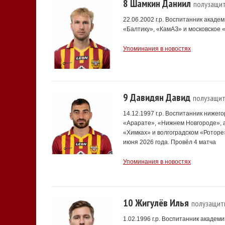
8 Шамкин Даниил
полузащи
22.06.2002 г.р. Воспитанник акаде
«Балтику», «КамАЗ» и московское 
Упоминания в новостях
9 Давидян Давид
полузащит
14.12.1997 г.р. Воспитанник нижег
«Арарате», «Нижнем Новгороде», 
«Химках» и волгоградском «Роторе
июня 2026 года. Провёл 4 матча
Упоминания в новостях
10 Жигулёв Илья
полузащит
1.02.1996 г.р. Воспитанник акаде