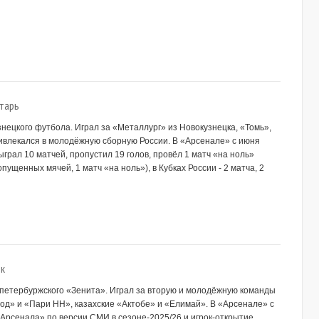
тарь
узнецкого футбола. Играл за «Металлург» из Новокузнецка, «Томь»,
ивлекался в молодёжную сборную России. В «Арсенале» с июня
ыграл 10 матчей, пропустил 19 голов, провёл 1 матч «на ноль»
опущенных мячей, 1 матч «на ноль»), в Кубках России - 2 матча, 2
к
ы петербуржского «Зенита». Играл за вторую и молодёжную команды
од» и «Пари НН», казахские «Актобе» и «Елимай». В «Арсенале» с
«Арсенала» по версии СМИ в сезоне-2025/26 и игрок-открытие