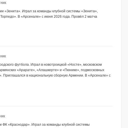
тник
мии «Зенита». Играл за команды клубной системы «Зенита»,
«Торпедо». В «Арсенале» с июня 2026 года. Провёл 2 матча
ник
ородского футбола. Играл в новотроицкой «Носте», московском
армянских «Арарате», «Алашкерте» и «Пюнике», подмосковных
». Приглашался в национальную сборную Армении. В «Арсенале» с
ник
мии ФК «Краснодар». Играл за команды клубной системы