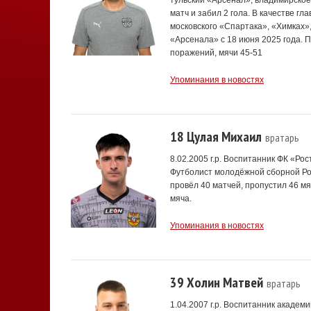
тульский «Арсенал», владимирское
матч и забил 2 гола. В качестве г
московского «Спартака», «Химках»
«Арсенала» с 18 июня 2025 года. П
поражений, мячи 45-51
Упоминания в новостях
18 Цулая Михаил
вратарь
8.02.2005 г.р. Воспитанник ФК «Ро
Футболист молодёжной сборной Рос
провёл 40 матчей, пропустил 46 мяч
мяча.
Упоминания в новостях
39 Холин Матвей
вратарь
1.04.2007 г.р. Воспитанник акаде