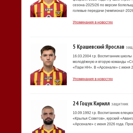
сезона-2025/26 по версии болельщи
голевые передачи (чемпионат-2026/27
Упоминания в новостях
5 Крашевский Ярослав
защ
16.03.2004 г.р. Воспитанник школ
молодёжную и вторую команды «Сп
«Пари НН». В «Арсенале» с июня 2
Упоминания в новостях
24 Гоцук Кирилл
защитник
10.09.1992 г.р. Воспитанник елецк
«Крылья Советов», курский «Аванг
«Арсенале» с июня 2026 года. Пров