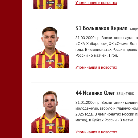
Упоминания в новостях
31 Большаков Кирилл
защи
31.03.2000 г.р. Воспитанник луган
«СКА-Хабаровск», ФК «Олимп-Долг
года. В чемпионатах России провёл 
России - 5 матчей, 1 гол.
Упоминания в новостях
44 Исаенко Олег
защитник
31.01.2000 г.р. Воспитанник калин
молодёжную, вторую и главную ком
2025 года. В чемпионатах России п
матча), в Кубках России - 3 матча.
Упоминания в новостях