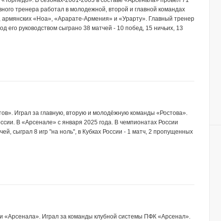
 «Торпедо». В сезонах-2001-2003 в составе «Арсенала» провёл 71
лавного тренера работал в молодежной, второй и главной командах
, армянских «Ноа», «Арарате-Армения» и «Урарту». Главный тренер
од его руководством сыграно 38 матчей - 10 побед, 15 ничьих, 13
стов». Играл за главную, вторую и молодёжную команды «Ростова».
сии. В «Арсенале» с января 2025 года. В чемпионатах России
ей, сыграл 8 игр "на ноль", в Кубках России - 1 матч, 2 пропущенных
мии «Арсенала». Играл за команды клубной системы ПФК «Арсенал».