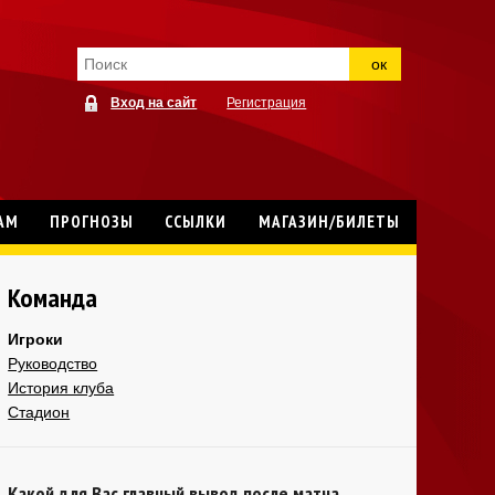
ок
Вход на сайт
Регистрация
АМ
ПРОГНОЗЫ
ССЫЛКИ
МАГАЗИН/БИЛЕТЫ
Команда
Игроки
Руководство
История клуба
Стадион
Какой для Вас главный вывод после матча