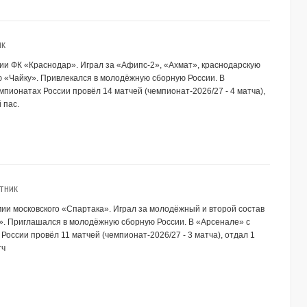
ик
мии ФК «Краснодар». Играл за «Афипс-2», «Ахмат», краснодарскую
ю «Чайку». Привлекался в молодёжную сборную России. В
мпионатах России провёл 14 матчей (чемпионат-2026/27 - 4 матча),
 пас.
тник
емии московского «Спартака». Играл за молодёжный и второй состав
». Приглашался в молодёжную сборную России. В «Арсенале» с
России провёл 11 матчей (чемпионат-2026/27 - 3 матча), отдал 1
тч