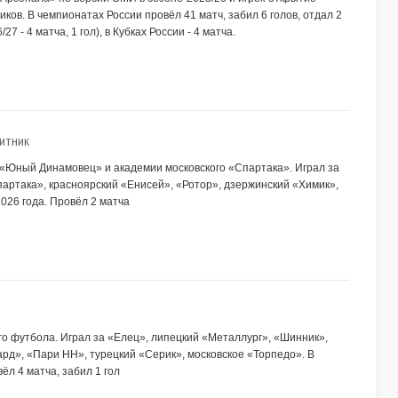
ков. В чемпионатах России провёл 41 матч, забил 6 голов, отдал 2
 - 4 матча, 1 гол), в Кубках России - 4 матча.
итник
ы «Юный Динамовец» и академии московского «Спартака». Играл за
артака», красноярский «Енисей», «Ротор», дзержинский «Химик»,
026 года. Провёл 2 матча
ого футбола. Играл за «Елец», липецкий «Металлург», «Шинник»,
ард», «Пари НН», турецкий «Серик», московское «Торпедо». В
ёл 4 матча, забил 1 гол