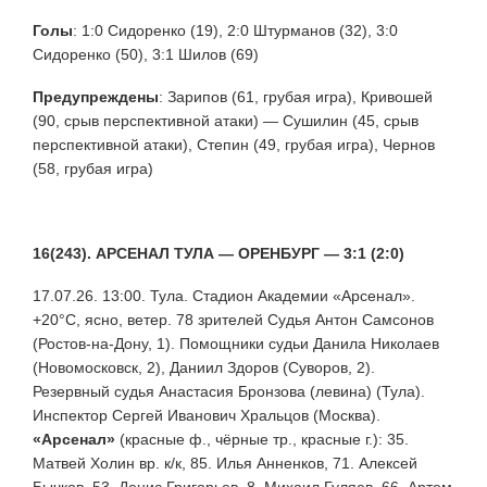
Голы
:
1:0 Сидоренко (19), 2:0 Штурманов (32), 3:0
Сидоренко (50), 3:1 Шилов (69)
Предупреждены
:
Зарипов (61, грубая игра), Кривошей
(90, срыв перспективной атаки) — Сушилин (45, срыв
перспективной атаки), Степин (49, грубая игра), Чернов
(58, грубая игра)
16(243). АРСЕНАЛ ТУЛА — ОРЕНБУРГ — 3:1 (2:0)
17.07.26. 13:00. Тула. Стадион Академии «Арсенал».
+20°С, ясно, ветер. 78 зрителей Судья Антон Самсонов
(Ростов-на-Дону, 1). Помощники судьи Данила Николаев
(Новомосковск, 2), Даниил Здоров (Суворов, 2).
Резервный судья Анастасия Бронзова (левина) (Тула).
Инспектор Сергей Иванович Хральцов (Москва).
«Арсенал»
(красные ф., чёрные тр., красные г.): 35.
Матвей Холин вр. к/к, 85. Илья Анненков, 71. Алексей
Бычков, 53. Денис Григорьев, 8. Михаил Гуляев, 66. Артем