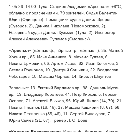
1.05.26. 14:00. Тула. Стадион Академии «Арсенал». +8°С,
облачно с прояснениями. 79 зрителей. Судья Валентин
Юдин (Одинцово). Помощники судьи Даниил Здоров
(Суворов, 2), Данила Николаев (Новомосковск, 2).
Резервный судья Даниил Кузьмин (Тула, 2). Инспектор
Алексей Алексеевич Сулимов (Смоленск).
«Арсенал»
(жёлтые ф., чёрные тр., жёлтые г.): 35. Матвей
Холин вр., 85. Илья Анненков, 8. Михаил Гуляев, 6.
Никита Ермошин, 66. Артем Исаев, 82. Иван Кочетков, 3.
Степан Родионов, 10. Дмитрий Сушилин, 22. Владислав
Чеботарев, 18. Максим Чернов, 14. Кирилл Шпунтов
Запасные: 13. Евгений Варламов вр., 98. Даниэль Мусин
вр., 19. Владимир Коротеев, 44. Петр Кирков, 5. Герман
Осипов, 71. Алексей Бычков, 96. Юрий Шилов (14, 70), 21.
Никита Никитюк (18, 46), 17. Максим Каширин (8, 67), 68.
Никита Пелипенко (85, 46), 11. Сергей Винокуров, 7.
Юрий Сычев (21, 67). Тренер Л. О. Боев
«Кировец-Восхождение»
(белые ф., белые тр., белые