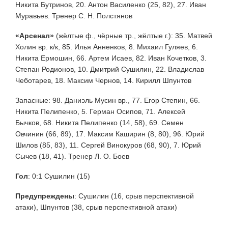
Никита Бутринов, 20. Антон Василенко (25, 82), 27. Иван
Муравьев. Тренер С. Н. Полстянов
«Арсенал»
(жёлтые ф., чёрные тр., жёлтые г.): 35. Матвей
Холин вр. к/к, 85. Илья Анненков, 8. Михаил Гуляев, 6.
Никита Ермошин, 66. Артем Исаев, 82. Иван Кочетков, 3.
Степан Родионов, 10. Дмитрий Сушилин, 22. Владислав
Чеботарев, 18. Максим Чернов, 14. Кирилл Шпунтов
Запасные: 98. Даниэль Мусин вр., 77. Егор Степин, 66.
Никита Пелипенко, 5. Герман Осипов, 71. Алексей
Бычков, 68. Никита Пелипенко (14, 58), 69. Семен
Овчинин (66, 89), 17. Максим Каширин (8, 80), 96. Юрий
Шилов (85, 83), 11. Сергей Винокуров (68, 90), 7. Юрий
Сычев (18, 41). Тренер Л. О. Боев
Гол
:
0:1 Сушилин (15)
Предупреждены
:
Сушилин (16, срыв перспективной
атаки), Шпунтов (38, срыв перспективной атаки)