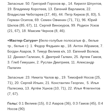
Запасные: 50. Григорий Горохов вр., 14. Кирилл Шпунтов,
19. Владимир Коротеев, 13. Евгений Варламов, 22.
Владислав Чеботарев (17, 46), 44. Петр Кирков (6, 83), 5.
Герман Осипов, 69. Семен Овчинин (71, 71), 96. Юрий
Шилов (85, 67), 11. Сергей Винокуров, 99. Родион Усков
(21, 67), 18. Максим Чернов (8, 46).
«Мастер-Сатурн» (
бело-голубые полосатые ф., белые
тр., белые г.): 1. Федор Федькин вр., 18. Антон Абрамов, 7.
Богдан Азаров, 9. Тимур Велиев к/к, 10. Евгений Волков,
12. Даниил Галихин, 6. Дмитрий Галкин, 25. Артем Гамов,
3. Глеб Гимушин, 2. Руслан Дмитриев, 11. Александр
Палагин
Запасные: 23. Никита Чалов вр., 19. Тимофей Носов (25,
71), 20. Сергей Ильин, 21. Константин Георгин, 5. Илья
Палесика, 13. Артём Ушнов (10, 71), 22. Илья Флегентов
(7, 67).
Голы:
0:1 Велиев (15), 0:2 Азаров (36), 0:3 Гамов (45), 0:4
Носов (90)