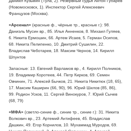
Даниил Кузьмин (Тула, 2). Резервный судья Антон Губарев
(Новомосковск, 1). Инспектор Сергей Алексеевич
Французов (Москва).
«Арсенал»
(красные ф., чёрные тр., красные г.): 98.
Даниэль Мусин вр., 85. Илья Анненков, 8. Михаил Гуляев,
6. Никита Ермошин, 66. Артем Исаев, 5. Герман Осипов,
68. Никита Пелипенко, 10. Дмитрий Сушилин, 22.
Владислав Чеботарев, 18. Максим Чернов, 14. Кирилл
Шпунтов
Запасные: 13. Евгений Варламов вр., 4. Кирилл Полников,
19. Владимир Коротеев, 44. Петр Кирков, 69. Семен
Овчинин, 71. Алексей Бычков, 21. Никита Никитюк (18, 65),
17. Максим Каширин (66, 90), 96. Юрий Шилов (85, 86),
99. Родион Усков, 11. Сергей Винокуров, 7. Юрий Сычев
(68, 79)
«МФА»
(светло-синие ф., синие тр., синие г.): 31. Никита
Волкович вр., 23. Артемий Антифеев, 45. Владислав
Дашкин, 49. Егор Корнилов, 10. Мухаммад Муродов, 69.