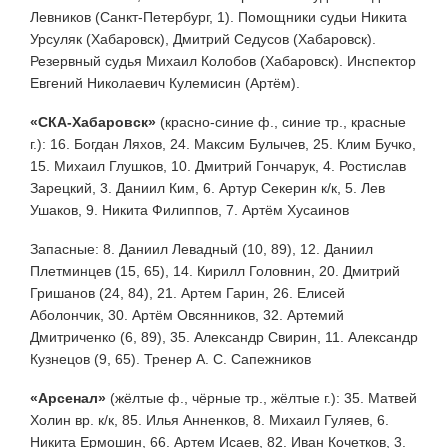
Левников (Санкт-Петербург, 1). Помощники судьи Никита
Урсуляк (Хабаровск), Дмитрий Седусов (Хабаровск).
Резервный судья Михаил Колобов (Хабаровск). Инспектор
Евгений Николаевич Кулемисин (Артём).
«СКА-Хабаровск»
(красно-синие ф., синие тр., красные
г.): 16. Богдан Ляхов, 24. Максим Булычев, 25. Клим Бучко,
15. Михаил Глушков, 10. Дмитрий Гончарук, 4. Ростислав
Зарецкий, 3. Даниил Ким, 6. Артур Секерин к/к, 5. Лев
Ушаков, 9. Никита Филиппов, 7. Артём Хусаинов
Запасные: 8. Даниил Левадный (10, 89), 12. Даниил
Плетминцев (15, 65), 14. Кирилл Головнин, 20. Дмитрий
Гришанов (24, 84), 21. Артем Гарин, 26. Елисей
Аболончик, 30. Артём Овсянников, 32. Артемий
Дмитриченко (6, 89), 35. Александр Свирин, 11. Александр
Кузнецов (9, 65). Тренер А. С. Сапежников
«Арсенал»
(жёлтые ф., чёрные тр., жёлтые г.): 35. Матвей
Холин вр. к/к, 85. Илья Анненков, 8. Михаил Гуляев, 6.
Никита Ермошин, 66. Артем Исаев, 82. Иван Кочетков, 3.