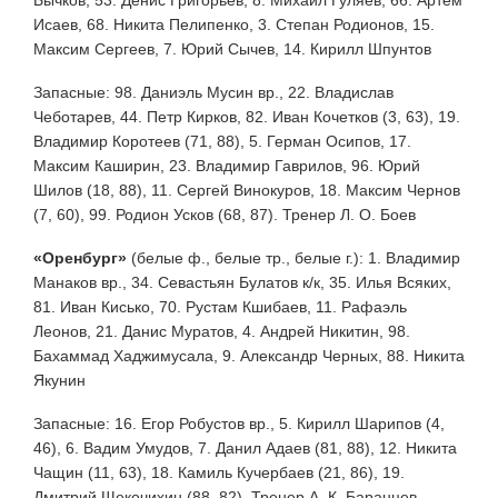
Исаев, 68. Никита Пелипенко, 3. Степан Родионов, 15.
Максим Сергеев, 7. Юрий Сычев, 14. Кирилл Шпунтов
Запасные: 98. Даниэль Мусин вр., 22. Владислав
Чеботарев, 44. Петр Кирков, 82. Иван Кочетков (3, 63), 19.
Владимир Коротеев (71, 88), 5. Герман Осипов, 17.
Максим Каширин, 23. Владимир Гаврилов, 96. Юрий
Шилов (18, 88), 11. Сергей Винокуров, 18. Максим Чернов
(7, 60), 99. Родион Усков (68, 87). Тренер Л. О. Боев
«Оренбург»
(белые ф., белые тр., белые г.): 1. Владимир
Манаков вр., 34. Севастьян Булатов к/к, 35. Илья Всяких,
81. Иван Кисько, 70. Рустам Кшибаев, 11. Рафаэль
Леонов, 21. Данис Муратов, 4. Андрей Никитин, 98.
Бахаммад Хаджимусала, 9. Александр Черных, 88. Никита
Якунин
Запасные: 16. Егор Робустов вр., 5. Кирилл Шарипов (4,
46), 6. Вадим Умудов, 7. Данил Адаев (81, 88), 12. Никита
Чащин (11, 63), 18. Камиль Кучербаев (21, 86), 19.
Дмитрий Щекочихин (88, 82). Тренер А. К. Баранцев