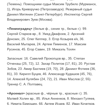
(Тюмень). Помощники судьи Максим Трубило (Мурманск,
1), Игорь Криворучко (Петрозаводск). Резервный судья
Даниил Митянин (Санкт-Петербург). Инспектор Сергей
Владимирович Зуев (Москва).
«Ленинградец»
(белые ф., синие тр., белые г.): 99.
Сергей Старков вр., 8. Умед Джафоев, 2. Арсений
Донских, 25. Олег Кеппер, 3. Егор Козырев к/к, 36.
Василий Мытарев, 24. Артем Пименов, 17. Максим
Русинов, 45. Егор Савин, 19. Микаэль Тохян
Запасные: 16. Савелий Прокопцов вр., 35. Степан
Отченаш (25, 72), 12. Захар Политов (17, 81), 20. Рустам
Зобов, 23. Амир Бахтиев (19, 70), 28. Даниил Фотиев (36,
81), 33. Кирилл Буцев, 46. Александр Кудашов (45, 76),
14. Алексей Кулябин (24, 72), 21. Иван Маслов (2, 55).
Тренер С. А. Полтавец
«Арсенал»
(красные ф., чёрные тр., красные г.): 35.
Матвей Холин вр., 85. Илья Анненков, 8. Михаил Гуляев,
6. Никита Ермошин, 66. Артем Исаев, 82. Иван Кочетков,