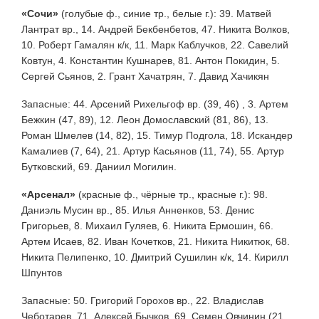
«Сочи»
(голубые ф., синие тр., белые г.): 39. Матвей
Лантрат вр., 14. Андрей Бекбенбетов, 47. Никита Волков,
10. Роберт Гамалян к/к, 11. Марк Каблучков, 22. Савелий
Ковтун, 4. Константин Кушнарев, 81. Антон Покидин, 5.
Сергей Сьянов, 2. Грант Хачатрян, 7. Давид Хачикян
Запасные: 44. Арсений Рихельгоф вр. (39, 46) , 3. Артем
Бежкин (47, 89), 12. Леон Домославский (81, 86), 13.
Роман Шмелев (14, 82), 15. Тимур Подгола, 18. Искандер
Камалиев (7, 64), 21. Артур Касьянов (11, 74), 55. Артур
Бутковский, 69. Даниил Могилин.
«Арсенал»
(красные ф., чёрные тр., красные г.): 98.
Даниэль Мусин вр., 85. Илья Анненков, 53. Денис
Григорьев, 8. Михаил Гуляев, 6. Никита Ермошин, 66.
Артем Исаев, 82. Иван Кочетков, 21. Никита Никитюк, 68.
Никита Пелипенко, 10. Дмитрий Сушилин к/к, 14. Кирилл
Шпунтов
Запасные: 50. Григорий Горохов вр., 22. Владислав
Чеботарев, 71. Алексей Бычков, 69. Семен Овчинин (21,