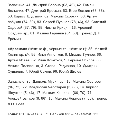
Запасные: 41. Дмитрий Ворона (63, 46), 42. Роман
Бельских, 47. Дмитрий Ерескин, 53. Егор Ложкин (68, 83),
58. Кирилл Шурыгин, 62. Максим Скоркин, 68. Артем
Азбукин (74, 59), 83. Сергей Пуршев (78, 46), 93. Савелий
Садовой (87, 79), 95. Никита Крицин, 16. Арсений
Осадчий вр., 81. Матвей Гаранин (64, 59). Тренер Д. Н.
Ерёмин
«Арсенал»
(жёлтые ф., чёрные тр., жёлтые г.): 35. Матвей
Холин вр. к/к, 85. Илья Анненков, 8. Михаил Гуляев, 66.
Артем Исаев, 82. Иван Кочетков, 5. Герман Осипов, 68.
Никита Пелипенко, 3. Степан Родионов, 10. Дмитрий
Сушилин, 7. Юрий Сычев, 96. Юрий Шилов
Запасные: 98. Даниэль Мусин вр., 15. Максим Сергеев
(96, 72), 22. Владислав Чеботарев (3, 88), 14. Кирилл
Шпунтов (5, 46), 17. Максим Каширин (66, 70), 71.
Алексей Бычков (8, 86), 18. Максим Чернов (7, 53). Тренер
Л.О. Боев
Голы
:
0:1 Сычев (5), 1:1 Беликов (33 – пенальти), 1:2