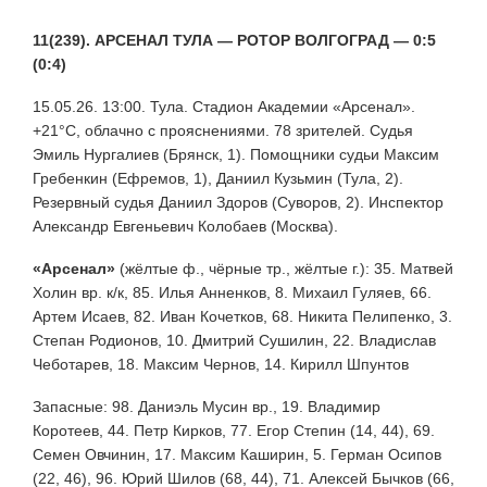
11(239). АРСЕНАЛ ТУЛА — РОТОР ВОЛГОГРАД — 0:5
(0:4)
15.05.26. 13:00. Тула. Стадион Академии «Арсенал».
+21°С, облачно с прояснениями. 78 зрителей. Судья
Эмиль Нургалиев (Брянск, 1). Помощники судьи Максим
Гребенкин (Ефремов, 1), Даниил Кузьмин (Тула, 2).
Резервный судья Даниил Здоров (Суворов, 2). Инспектор
Александр Евгеньевич Колобаев (Москва).
«Арсенал»
(жёлтые ф., чёрные тр., жёлтые г.): 35. Матвей
Холин вр. к/к, 85. Илья Анненков, 8. Михаил Гуляев, 66.
Артем Исаев, 82. Иван Кочетков, 68. Никита Пелипенко, 3.
Степан Родионов, 10. Дмитрий Сушилин, 22. Владислав
Чеботарев, 18. Максим Чернов, 14. Кирилл Шпунтов
Запасные: 98. Даниэль Мусин вр., 19. Владимир
Коротеев, 44. Петр Кирков, 77. Егор Степин (14, 44), 69.
Семен Овчинин, 17. Максим Каширин, 5. Герман Осипов
(22, 46), 96. Юрий Шилов (68, 44), 71. Алексей Бычков (66,