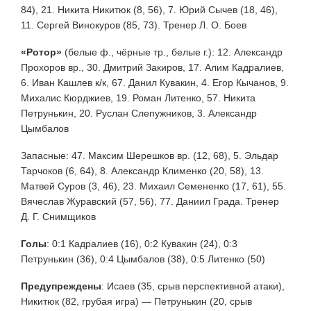
84), 21. Никита Никитюк (8, 56), 7. Юрий Сычев (18, 46),
11. Сергей Винокуров (85, 73). Тренер Л. О. Боев
«Ротор»
(белые ф., чёрные тр., белые г.): 12. Александр
Прохоров вр., 30. Дмитрий Закиров, 17. Алим Кадралиев,
6. Иван Кашлев к/к, 67. Данил Кувакин, 4. Егор Кычанов, 9.
Михалис Кюрджиев, 19. Роман Литенко, 57. Никита
Петрунькин, 20. Руслан Слепужников, 3. Александр
Цымбалов
Запасные: 47. Максим Шерешков вр. (12, 68), 5. Эльдар
Тарчоков (6, 64), 8. Александр Клименко (20, 58), 13.
Матвей Суров (3, 46), 23. Михаил Семененко (17, 61), 55.
Вячеслав Журавский (57, 56), 77. Даниил Града. Тренер
Д. Г. Снимщиков
Голы
:
0:1 Кадралиев (16), 0:2 Кувакин (24), 0:3
Петрунькин (36), 0:4 Цымбалов (38), 0:5 Литенко (50)
Предупреждены
:
Исаев (35, срыв перспективной атаки),
Никитюк (82, грубая игра) — Петрунькин (20, срыв