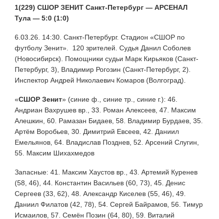
1(229) СШОР ЗЕНИТ Санкт-Петербург — АРСЕНАЛ
Тула — 5:0 (1:0)
6.03.26. 14:30. Санкт-Петербург. Стадион «СШОР по
футболу Зенит». 120 зрителей. Судья Данил Соболев
(Новосибирск). Помощники судьи Марк Кирьяков (Санкт-
Петербург, 3), Владимир Рогозин (Санкт-Петербург, 2).
Инспектор Андрей Николаевич Комаров (Волгоград).
«
СШОР Зенит
» (синие ф., синие тр., синие г.): 46.
Андриан Вахрушев вр., 33. Роман Алексеев, 47. Максим
Алешкин, 60. Рамазан Бидаев, 58. Владимир Бурдаев, 35.
Артём Воробьев, 30. Димитрий Евсеев, 42. Даниил
Емельянов, 64. Владислав Позднев, 52. Арсений Слугин,
55. Максим Шихахмедов
Запасные: 41. Максим Хаустов вр., 43. Артемий Куренев
(58, 46), 44. Константин Васильев (60, 73), 45. Денис
Сергеев (33, 62), 48. Александр Киселев (55, 46), 49.
Даниил Филатов (42, 78), 54. Сергей Байрамов, 56. Тимур
Исмаилов, 57. Семён Позин (64, 80), 59. Виталий