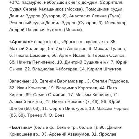
+3°С, пасмурно, небольшой снег с дождём. 92 зрителя.
Судья Сергей Калашников (Москва). Помощники судьи
Даниил Здоров (Суворов, 2), Анастасия Левина (Тула).
Резервный судья Даниил Здоров (Суворов, 3). Инспектор
Андрей Павлович Бутенко (Москва).
«Арсенал»
(красные ф., чёрные тр., красные г.): 35.
Матвей Холин вр., 85. Илья Анненков, 8. Михаил Гуляев,
6. Никита Ермошин, 66. Артем Исаев, 5. Герман Осипов,
68. Никита Пелипенко, 10. Дмитрий Сушилин к/к, 7. Юрий
Сычев, 22. Владислав Чеботарев, 14. Кирилл Шпунтов
Запасные: 13. Евгений Варламов вр., 3. Степан Родионов,
82. Иван Кочетков, 19. Владимир Коротеев, 44. Петр
Кирков, 69. Семен Овчинин, 17. Максим Каширин, 71.
Алексей Бычков, 21. Никита Никитюк (7, 46), 96. Юрий
Шилов (68, 68), 11. Сергей Винокуров, 18. Максим Чернов
(85, 68). Тренер Л. О. Боев
«Балтика»
(белые ф., белые тр., белые г.): 90. Даниил
Кривошеев вр., 93. Арсений Аввакумов, 31. Ярослав