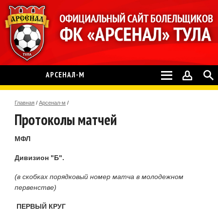
АРСЕНАЛ-М
Главная
/
Арсенал-м
/
Протоколы матчей
МФЛ
Дивизион "Б".
(в скобках порядковый номер матча в молодежном
первенстве)
ПЕРВЫЙ КРУГ