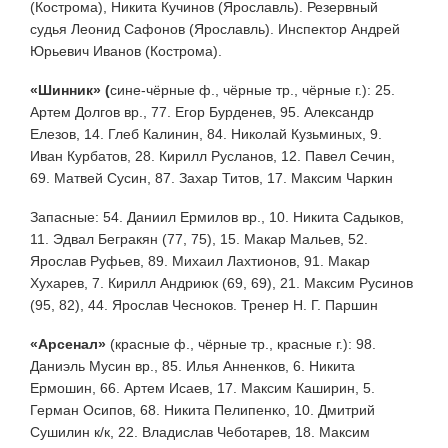
(Кострома), Никита Кучинов (Ярославль). Резервный
судья Леонид Сафонов (Ярославль). Инспектор Андрей
Юрьевич Иванов (Кострома).
«Шинник» (
сине-чёрные ф., чёрные тр., чёрные г.): 25.
Артем Долгов вр., 77. Егор Бурденев, 95. Александр
Елезов, 14. Глеб Калинин, 84. Николай Кузьминых, 9.
Иван Курбатов, 28. Кирилл Русланов, 12. Павел Сечин,
69. Матвей Сусин, 87. Захар Титов, 17. Максим Чаркин
Запасные: 54. Даниил Ермилов вр., 10. Никита Садыков,
11. Эдвал Бегракян (77, 75), 15. Макар Мальев, 52.
Ярослав Руфьев, 89. Михаил Лахтионов, 91. Макар
Хухарев, 7. Кирилл Андриюк (69, 69), 21. Максим Русинов
(95, 82), 44. Ярослав Чесноков. Тренер Н. Г. Паршин
«Арсенал»
(красные ф., чёрные тр., красные г.): 98.
Даниэль Мусин вр., 85. Илья Анненков, 6. Никита
Ермошин, 66. Артем Исаев, 17. Максим Каширин, 5.
Герман Осипов, 68. Никита Пелипенко, 10. Дмитрий
Сушилин к/к, 22. Владислав Чеботарев, 18. Максим