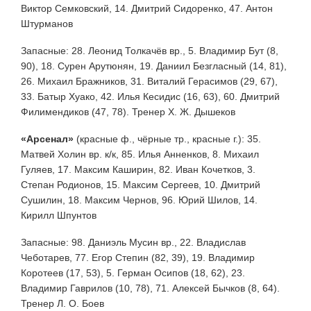
Виктор Семковский, 14. Дмитрий Сидоренко, 47. Антон
Штурманов
Запасные: 28. Леонид Толкачёв вр., 5. Владимир Бут (8,
90), 18. Сурен Арутюнян, 19. Даниил Безгласный (14, 81),
26. Михаил Бражников, 31. Виталий Герасимов (29, 67),
33. Батыр Хуако, 42. Илья Кесидис (16, 63), 60. Дмитрий
Филимендиков (47, 78). Тренер Х. Ж. Дышеков
«Арсенал»
(красные ф., чёрные тр., красные г.): 35.
Матвей Холин вр. к/к, 85. Илья Анненков, 8. Михаил
Гуляев, 17. Максим Каширин, 82. Иван Кочетков, 3.
Степан Родионов, 15. Максим Сергеев, 10. Дмитрий
Сушилин, 18. Максим Чернов, 96. Юрий Шилов, 14.
Кирилл Шпунтов
Запасные: 98. Даниэль Мусин вр., 22. Владислав
Чеботарев, 77. Егор Степин (82, 39), 19. Владимир
Коротеев (17, 53), 5. Герман Осипов (18, 62), 23.
Владимир Гаврилов (10, 78), 71. Алексей Бычков (8, 64).
Тренер Л. О. Боев