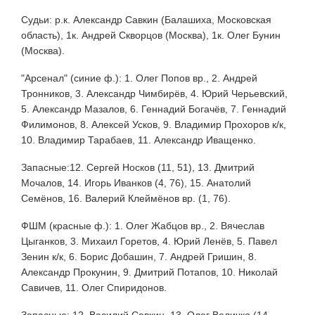
Судьи: р.к. Александр Савкин (Балашиха, Московская
область), 1к. Андрей Скворцов (Москва), 1к. Олег Бунин
(Москва).
"Арсенал" (синие ф.): 1. Олег Попов вр., 2. Андрей
Тронников, 3. Александр Чимбирёв, 4. Юрий Черьевский,
5. Александр Мазалов, 6. Геннадий Богачёв, 7. Геннадий
Филимонов, 8. Алексей Усков, 9. Владимир Прохоров к/к,
10. Владимир Тарабаев, 11. Александр Иващенко.
Запасные:12. Сергей Носков (11, 51), 13. Дмитрий
Мочалов, 14. Игорь Иванков (4, 76), 15. Анатолий
Семёнов, 16. Валерий Клеймёнов вр. (1, 76).
ФШМ (красные ф.): 1. Олег Жабцов вр., 2. Вячеслав
Цыганков, 3. Михаил Горетов, 4. Юрий Ленёв, 5. Павел
Зенин к/к, 6. Борис Добашин, 7. Андрей Гришин, 8.
Александр Прокунин, 9. Дмитрий Потапов, 10. Николай
Савичев, 11. Олег Спиридонов.
Запасные: 12. Василий Савкин, 13. Олег Величко (14,