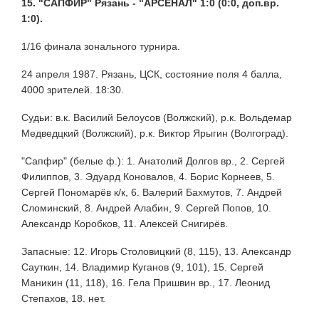
15. "САПФИР" Рязань - "АРСЕНАЛ" 1:0 (0:0, доп.вр.
1:0).
1/16 финала зонального турнира.
24 апреля 1987. Рязань, ЦСК, состояние поля 4 балла,
4000 зрителей. 18:30.
Судьи: в.к. Василий Белоусов (Волжский), р.к. Вольдемар
Медведцкий (Волжский), р.к. Виктор Ярыгин (Волгоград).
"Сапфир" (белые ф.): 1. Анатолий Долгов вр., 2. Сергей
Филиппов, 3. Эдуард Коновалов, 4. Борис Корнеев, 5.
Сергей Пономарёв к/к, 6. Валерий Бахмутов, 7. Андрей
Сломинский, 8. Андрей Алабин, 9. Сергей Попов, 10.
Александр Коробков, 11. Алексей Снигирёв.
Запасные: 12. Игорь Столовицкий (8, 115), 13. Александр
Сауткин, 14. Владимир Куганов (9, 101), 15. Сергей
Маникин (11, 118), 16. Гела Пришвин вр., 17. Леонид
Степахов, 18. нет.