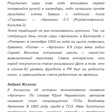
Результат игры там либо вписывали первой
попавшейся ручкой в календарь, либо оглашали путём
приклейки клочка бумаги с надписью типа
«Торгмаш» — «Арсенал» 0:3 (Рождественский,
Киселёв-2).
Этой традицией не раз пользовались шутники. Так, на
следующий день после игры «Арсенала» в Белгороде с
«Ритмом» в сентябре 1992-го года на щите появилась
бумажка: «Ритм» — «Арсенал» 8:9 (три мяча забил
Сергей Моисеев, остальные шесть — какой-то
вымышленный персонаж). Самое интересное, что
народ покупался на такие розыгрыши! Дело в том, что
в сезоне-92 уровень футбола в РФ был на редкость
низок, и сумасшедшие счета редкостью не являлись.
Андрей Жизлов:
К дискуссии об истории возникновения названия
«Арсенал». По словам Юрия Черьевского, автором
названия стал полузащитник ТОЗа Владимир
Арженков. В 1983 году, придя в ТОЗ, Иван Золотухин
предложил сменить название команды и предложил