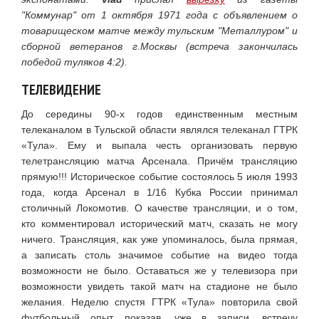
"Коммунар" от 1 октября 1971 года с объявлением о
товарищеском матче между тульским "Металлуром" и
сборной ветеранов г.Москвы (встреча закончилась
победой туляков 4:2).
ТЕЛЕВИДЕНИЕ
До середины 90-х годов единственным местным
телеканалом в Тульской области являлся телеканал ГТРК
«Тула». Ему и выпала честь организовать первую
телетрансляцию матча Арсенала. Причём трансляцию
прямую!!! Историческое событие состоялось 5 июля 1993
года, когда Арсенал в 1/16 Кубка России принимал
столичный Локомотив. О качестве трансляции, и о том,
кто комментировал исторический матч, сказать не могу
ничего. Трансляция, как уже упоминалось, была прямая,
а записать столь значимое событие на видео тогда
возможности не было. Оставаться же у телевизора при
возможности увидеть такой матч на стадионе не было
желания. Неделю спустя ГТРК «Тула» повторила свой
футбольный опыт, показав, уже в записи, встречу