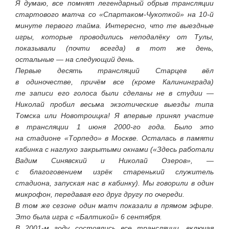
Я думаю, все помнят легендарный обрыв трансляции
стартового матча со «Спартаком-Чукоткой» на 10-й
минуте первого тайма. Интересно, что те выездные
игры, которые проводились неподалёку от Тулы,
показывали (почти всегда) в тот же день,
остальные — на следующий день.
Первые десять трансляций Старцев вёл
в одиночестве, причём все (кроме Калининграда)
те записи его голоса были сделаны не в студии —
Николай пробил весьма экзотические выезды типа
Томска или Новотроицка! Я впервые принял участие
в трансляции 1 июня 2000-го года. Было это
на стадионе «Торпедо» в Москве. Осталась в памяти
кабинка с наглухо закрытыми окнами («Здесь работали
Вадим Синявский и Николай Озеров», —
с благоговением изрёк старенький служитель
стадиона, запуская нас в кабинку). Мы говорили в один
микрофон, передавая его друг другу по очереди.
В том же сезоне один матч показали в прямом эфире.
Это была игра с «Балтикой» 6 сентября.
В 2001-м году состоялись все трансляции, включая