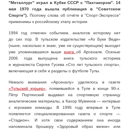
"Металлург" играл в Кубке СССР с "Пахтакором". 14
мая 1970 года вышла публикация в "Советском
Спорте").
Поэтому слова об отчёте в "Спорт-Экспрессе"
применимы к российскому этапу истории.
1994 год отмечен событием, аналогов которому нет
до сих пор. В тульском издательстве «Аз Буки Веди»
(ныне, насколько я знаю, уже не существующем) выходит
уже упоминавшаяся выше
книга
об Арсенале. Осенью
2006 года выпущена книга тульского историка
и журналиста Сергея Гусева «Сто лет тульского спорта»,
включающая в себя и разделы о футболе Тулы.
Немало внимания «Арсеналу» уделялось в газете
«Тульский курьер»
, появившейся в Туле в конце 90-х.
Пётр Портянский выдавал на спортивную страницу
аналитические материалы, а Кахор Муминов — интервью
с игроками команды. В 1995 году впервые в Туле
появляется специализированная газета о спорте —
«Стадион». И хотя свои содержанием она иногда
напоминала брошюру «Здоровый образ жизни» или