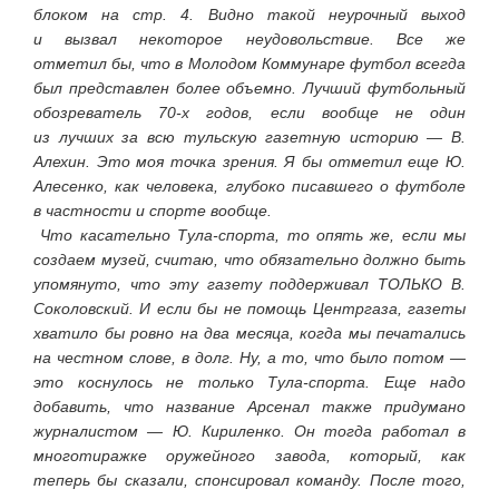
блоком на стр. 4. Видно такой неурочный выход
и вызвал некоторое неудовольствие. Все же
отметил бы, что в Молодом Коммунаре футбол всегда
был представлен более объемно. Лучший футбольный
обозреватель 70-х годов, если вообще не один
из лучших за всю тульскую газетную историю — В.
Алехин. Это моя точка зрения. Я бы отметил еще Ю.
Алесенко, как человека, глубоко писавшего о футболе
в частности и спорте вообще.
Что касательно Тула-спорта, то опять же, если мы
создаем музей, считаю, что обязательно должно быть
упомянуто, что эту газету поддерживал ТОЛЬКО В.
Соколовский. И если бы не помощь Центргаза, газеты
хватило бы ровно на два месяца, когда мы печатались
на честном слове, в долг. Ну, а то, что было потом —
это коснулось не только Тула-спорта. Еще надо
добавить, что название Арсенал также придумано
журналистом — Ю. Кириленко. Он тогда работал в
многотиражке оружейного завода, который, как
теперь бы сказали, спонсировал команду. После того,