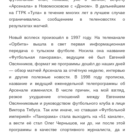
«Арсенала» в Новомосковске с «Доном». В дальнейшем
на ГТРК «Тула» в течение многих лет в лучшем случае
ограничивались сообщением в теленовостях о
результатах матчей.
Новый всплеск произошёл в 1997 году. На телеканале
«Орбита» вышла в свет первая информационная
передача о тульском футболе. Носила она название
«Футбольная панорама», ведущим её был Евгений
Овсянников, формат же программы дошёл до наших дней
— обзор матчей Арсенала за отчётную неделю, интервью
и другие полезные новости. В 1998 году прописка,
название и ведущий еженедельной телепрограммы об
Арсенале изменился. В числе причин, на мой взгляд,
резкое ухудшение отношений между Евгением
Овсянниковым и руководством футбольного клуба в лице
Виктора Тябуса. Так или иначе, но ставшая «Футбольной
империей» «Панорама» стала выходить на «51 канале»,
а вести её стал Олег Чернышов, ни до, ни после этой
программы в качестве спортивного журналиста, да и