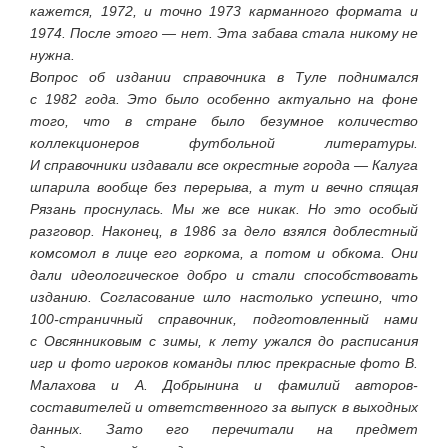
кажется, 1972, и точно 1973 карманного формата и
1974. После этого — нет. Эта забава стала никому не
нужна.
Вопрос об издании справочника в Туле поднимался
с 1982 года. Это было особенно актуально на фоне
того, что в стране было безумное количество
коллекционеров футбольной литературы.
И справочники издавали все окрестные города — Калуга
шпарила вообще без перерыва, а тут и вечно спящая
Рязань проснулась. Мы же все никак. Но это особый
разговор. Наконец, в 1986 за дело взялся доблестный
комсомол в лице его горкома, а потом и обкома. Они
дали идеологическое добро и стали способствовать
изданию. Согласование шло настолько успешно, что
100-страничный справочник, подготовленный нами
с Овсянниковым с зимы, к лету ужался до расписания
игр и фото игроков команды плюс прекрасные фото В.
Малахова и А. Добрынина и фамилий авторов-
составителей и ответственного за выпуск в выходных
данных. Зато его перечитали на предмет