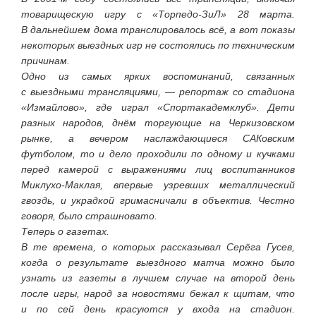
товарищескую игру с «Торпедо-ЗиЛ» 28 марта.
В дальнейшем дома транслировалось всё, а вот показы
некоторых выездных игр не состоялись по техническим
причинам.
Одно из самых ярких воспоминаний, связанных
с выездными трансляциями, — репортаж со стадиона
«Измайлово», где играл «Спортакадемклуб». Дети
разных народов, днём торгующие на Черкизовском
рынке, а вечером наслаждающиеся САКовским
футболом, то и дело проходили по одному и кучками
перед камерой с выражениями лиц воспитанников
Миклухо-Маклая, впервые узревших металлический
гвоздь, и украдкой гримасничали в объектив. Честно
говоря, было страшновато.
Теперь о газетах.
В те времена, о которых рассказывал Серёга Гусев,
когда о результате выездного матча можно было
узнать из газеты в лучшем случае на второй день
после игры, народ за новостями бежал к щитам, что
и по сей день красуются у входа на стадион.