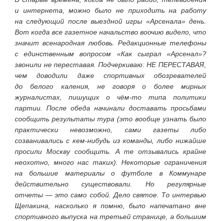
и интернета, можно было не приходить на работу
на следующий после выездной игры «Арсенала» день.
Вот когда все газетное начальство воочию видело, что
значит всенародная любовь. Редакционные телефоны
с единственным вопросом «Как сыграл «Арсенал»?
звонили не переставая. Подчеркиваю: НЕ ПЕРЕСТАВАЯ,
чем доводили даже спортивных обозревателей
до белого каления, не говоря о более мирных
журналистах, пишущих о чём-то типа политики
партии. После обеда начинали доставать просьбами
сообщить результаты тура (это вообще узнать было
практически невозможно, сами газеты либо
созванивались с кем-нибудь из команды, либо нижайше
просили Москву сообщить. А те отзывались крайне
неохотно, много нас таких). Некоторые ограничения
на большие материалы о футболе в Коммунаре
действительно существовали. Но регулярные
отчеты — это само собой. Дело святое. То интервью
Щепакина, насколько я помню, было напечатано вне
спортивного выпуска на третьей странице, а большим