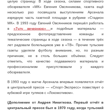
целую страницу. В ходе сезона, силами спортивного
обозревателя «МК» Евгения Овсянникова, газета ещё
несколько раз посвящала выступлениям Арсенала
изрядную часть газетной площади в рубрике «Стадион
МК». В 1993 году Евгений Овсянников перешёл работать
в
«Тулу вечернюю»
и подобные материалы —
предсезонное фотопредставление команды и
тематические страницы в ходе сезона — в течение трёх
лет радовали болельщиков уже в «ТВ». Прочие тульские
газеты уделяли футболу внимание, но, по разным
причинам, не в столь больших объёмах. Следует
отметить, что качество подаваемого материала и
профессионализм присутствовали у каждого
обозревателя.
В 1993 году о матче Арсенала впервые появляется отчёт
в центральной прессе — «Спорт-Экспресс» повествует о
кубковой игре туляков с «Локомотивом».
(Дополнение от Андрея Никиткова. Первый отчёт в
центральный прессе был в 1970 году, когда тульский