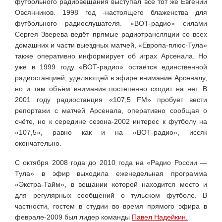
футбольного радиовещания выступал всё тот же Евгений
Овсянников. 1998 год -настоящего блаженства для
футбольного радиослушателя. «ВОТ-радио» силами
Сергея Зверева ведёт прямые радиотрансляции со всех
домашних и части выездных матчей, «Европа-плюс-Тула»
также оперативно информирует об играх Арсенала. Но
уже в 1999 году «ВОТ-радио» остаётся единственной
радиостанцией, уделяющей в эфире внимание Арсеналу,
но и там объём внимания постепенно сходит на нет. В
2001 году радиостанция «107,5 FM» пробует вести
репортажи с матчей Арсенала, оперативно сообщая о
счёте, но к середине сезона-2002 интерес к футболу на
«107,5», равно как и на «ВОТ-радио», иссяк
окончательно.
С октября 2008 года до 2010 года на «Радио России —
Тула» в эфир выходила еженедельная программа
«Экстра-Тайм», в вещании которой находится место и
для регулярных сообщений о тульском футболе. В
частности, гостем в студии во время прямого эфира в
феврале-2009 был лидер команды
Павел Надейкин.