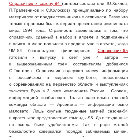
Справочник к сезону-94
(авторы-составители Ю.Хохлов,
П.Трапезников и С.Колосков) принципиально по набору
материалов от предшественников не отличался. Разве что
только странным был материал-презентация чемпионата
мира 1994 года. Странность заключалась в том, что
справочник, сданный в набор в апреле и подписанный
в печать в июне появился в продаже уже в августе, когда
ЧМ-94 благополучно финишировал.
Справочник-95
готовили к выпуску в свет уже 4 автора —
к вышеозначенным трём составителям добавился
С.Глаголев. Справочник содержал массу информации
о российском и мировом футболе, повествовал
о соревнованиях на первенство области и выступлениях
тульского Луча в 3 лиге чемпионата России… Словом,
информацией изобиловал. Только касательно главной
команды области — Арсенала — информации было
маловато. Лишь скупые техданные матчей сезона-94
и кратенькое представление команды-95. Да и техданные
не всегда были удобочитаемы. Так, в ряде матчей
безжалостно коверкался порядок забиваемых мячей.