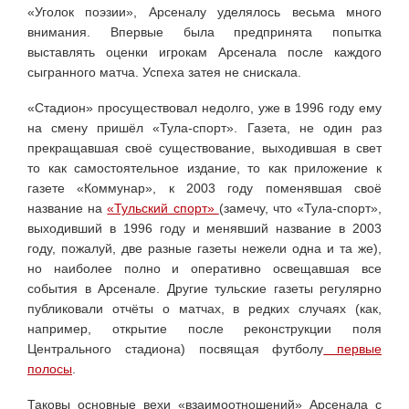
«Уголок поэзии», Арсеналу уделялось весьма много
внимания. Впервые была предпринята попытка
выставлять оценки игрокам Арсенала после каждого
сыгранного матча. Успеха затея не снискала.
«Стадион» просуществовал недолго, уже в 1996 году ему
на смену пришёл «Тула-спорт». Газета, не один раз
прекращавшая своё существование, выходившая в свет
то как самостоятельное издание, то как приложение к
газете «Коммунар», к 2003 году поменявшая своё
название на
«Тульский спорт»
(замечу, что «Тула-спорт»,
выходивший в 1996 году и менявший название в 2003
году, пожалуй, две разные газеты нежели одна и та же),
но наиболее полно и оперативно освещавшая все
события в Арсенале. Другие тульские газеты регулярно
публиковали отчёты о матчах, в редких случаях (как,
например, открытие после реконструкции поля
Центрального стадиона) посвящая футболу
первые
полосы
.
Таковы основные вехи «взаимоотношений» Арсенала с