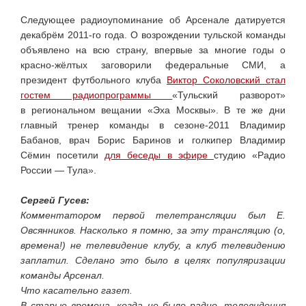
Следующее радиоупоминание об Арсенале датируется
декабрём 2011-го года. О возрождении тульской команды
объявлено на всю страну, впервые за многие годы о
красно-жёлтых заговорили федеральные СМИ, а
президент футбольного клуба
Виктор Соколовский стал
гостем радиопрограммы
«Тульский разворот»
в региональном вещании «Эха Москвы». В те же дни
главный тренер команды в сезоне-2011 Владимир
Бабанов, врач Борис Баринов и голкипер Владимир
Сёмин посетили
для беседы в эфире
студию «Радио
России — Тула».
Сергей Гусев:
Комментатором первой телетрансляции был Е.
Овсянников. Насколько я помню, за эту трансляцию (о,
времена!) не телевидение клубу, а клуб телевидению
заплатил. Сделано это было в целях популяризации
команды Арсенал.
Что касательно газет.
В старые времена, когда не было радио, телевидения