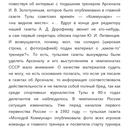
повествуя об интервью с тогдашним тренером Арсенала
И. В. Золотухиным, которое было опубликовано в главной
газете Тулы советских времён — «Коммунаре» —
«на видном месте»: «… Вдруг в конце дня редактору
нашей газеты А. Д. Дорофееву звонит не кто-нибудь,
а сам первый секретарь обкома партии Ю. И. Литвинцев.
И возмущается, почему, мол, так солидно (широкая
строка, с фотографией) подан материал о „каком-то“
тренере?». То есть, тульские газеты вынуждены были
уделять Арсеналу и его выступлениям в чемпионатах
СССР мало внимания. О качестве материалов судить
не могу, но есть основания полагать, что если уж писали
в газетах об Арсенале, то информация соответствовала
действительности и не являла собой полный бред, так как
среди спортивных журналистов Тулы в 80-х годах
дилетантов не наблюдалось. В чемпионатах России
ситуация изменилась. Уже перед началом первого
первенства России — в 1992 году — тульская газета
«Молодой Коммунар» опубликовала фото всех игроков
команды и главного тренера и посвятила старту турнира