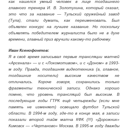
как нашелся умный человек в лице тогдашнего
главного тренера И. В. Золотухина, который сказал,
это что за название — Тульский оружейный завод
(Тула), стали думать, как переименовать. Был
объявлен конкурс на лучшее название. Но поскольку
объявлять победителем журналиста было не в духе
времени, главный приз вручили какому-то рабочему.
Иван Ксенофонтов:
Я в своё время записывал первые трансляции матчей
«Арсенала» — и с «Локомотивом», и с «Доном» в 1993-
м году. Правда, тогдашняя видеотехника (а, главное,
тогдашние носители) высоким качеством не
отличались. Короче говоря, сохранились только
фрагменты технической записи. Однако хорошо
помню, что уровень трансляций был высоким. В
последующие годы ГТРК ещё четырежды (если мне
память не изменяет) освещало футбол Тульской
области. В 1994-м году, где-то в конце мая, в записи
показали второй тайм матча КФК (!!!) «Дорожник»
Кимовск — «Чертаново» Москва. В 1995-м году дважды