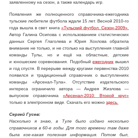
заявленному на сезон, а также календарь игр.
Появления же полноценного справочника-ежегодника
тульские любители футбола ждали 15 лет. Весной 2010-го
года вышла в свет книга
«Тульский футбол. Сезон-2009».
Автор Галина Осипова с использованием статистических
данных Сергея Глаголева и Юрия Хохлова обратила
внимание не только, и не столько на выступления главной
команды Тулы, но и ещё на областные, детские
и юношеские соревнования. Подобный
ежегодник
вышел
и год спустя. В перерыве между кругами первенства-2010
появился и традиционный справочник о выступлениях
команды «Арсенал-Тула». Отсутствие издательского
интереса ограничило автора — Андрея Жизлова —
выпуском справочника
«Арсенал-2010: Второй круг»
только в электронном виде. Скачать его можно
здесь.
Cергей Гусев:
Насколько я знаю, в Туле было издано несколько
справочников в 60-е годы. Для того времени там даже
была кое-какая полезная информация. Потом был,