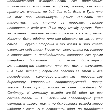
идеологической выдержанности все причастные
к идеологии комсомольцы. Даже, помню, какие-то
правки мы вносили. не дай бог ведь было в Туле что
не так про какой-нибудь Брянск написать или
намекнуть, что кто-то из приезжих игроков
некорректно себя вел. Я не шучу, между прочим. Если
не изменяет память, вышел справочник к концу лета.
Конечно, было обидно, что его обрезали по самое это
самое. С другой стороны в то время и это стало
огромным событием. После четырехлетних разговоров
о справочнике, о необходимости которого все время
твердили большевики, то есть болельщики,
мы наконец-то показали, что его можно выпускать
и в Туле. Кстати, огромное спасибо за этот и все
последующие календари-справочники тогдашнему
директору Управления спортсооружений, проще
говоря, директору стадиона — ныне покойному М.
Сандлеру. К моменту выхода к/с-86 один из его
составителей — Е. Овсянников благополучно ушел
служить в армию, так и не дождавшись выхода этого
издания в свет. А я, оставшись один, по молодости