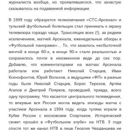
журналиста вообще, но проявлявшегося, что зачастую
сказывалось на подаваемой информации.
В 1999 году образуется телекомпания «СТС-Арсенал» и
тульский футбольный болельщик стал приникать к экрану
телевизора гораздо чаще. Трансляции всех (!), за редким
исключением, матчей Арсенала, еженедельные обзоры в
«Футбольной панораме»… То, что казалось несбыточной
мечтой в конце 80-х, в конце 90-х стало реальностью и
сохранилось почти в неизменном виде до сих пор.
Добавлю, что комментаторами на матчах Арсенала
работали или работают Николай Старцев, Иван
Ксенофонтов, Юрий Волохов, а ведущими «ФП» в разные
годы были Николай Старцев, Борис Терехов, Артём
Агапов и Дмитрий Поярков, проведший, правда, всего
одну программу. Что касается центрального телевидения,
то впервые вся Россия могла видеть эпизоды матча с
участием Арсенала в 1994 году, когда туляки играли в
Кубке России с московским Спартаком. Исторический
сюжет прошёл в «Футбольном клубе» на НТВ. 3 года
спустя тот же канал НТВ в лице Георгия Черданцева не