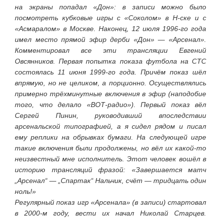
на экраны попадал «Дон»: в записи можно было
посмотреть кубковые игры с «Соколом» в Н-ске и с
«Асмаралом» в Москве. Наконец, 12 июля 1996-го года
имел место прямой эфир дерби «Дон» — «Арсенал».
Комментировал все эти трансляции Евгений
Овсянников. Первая попытка показа футбола на СТС
состоялась 11 июня 1999-го года. Причём показ шёл
впрямую, но не целиком, а порционно. Осуществлялись
примерно трёхминутные включения в эфир (наподобие
того, что делало «ВОТ-радио»). Первый показ вёл
Сергей Пинин, руководивший впоследствии
арсенальской типографией, а я сидел рядом и писал
ему реплики на обрывках бумаги. На следующей игре
такие включения были продолжены, но вёл их какой-то
неизвестный мне исполнитель. Этот человек вошёл в
историю трансляций фразой: «Завершается матч
„Арсенал“ — „Спартак“ Нальчик, счёт — тридцать один
ноль!»
Регулярный показ игр «Арсенала» (в записи) стартовал
в 2000-м году, вести их начал Николай Старцев.