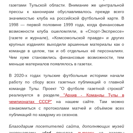
газетами Тульской области. Внимание же центральной
прессы к канонирам обуславливалось прежде всего
значимостью клуба на российской футбольной карте. В
1998 — первой половине 1999 года, когда финансовые
возможности клуба ошеломляли, в «Спорт-Экспрессе»
(газете и журнале), «Комсомольской правде» и других
крупных изданиях выходили аршинные материалы как о
команде в целом, так и об отдельных её персоналиях.
Чем хуже становились финансовые возможности, тем
меньше материалов появлялось в газетах.
В 2020-х годах тульские футбольные историки начали
работу по сбору всех газетных публикаций о главной
команде Тулы. Проект "О футболе газетной строкой"
реализуется в разделе
"Архив - Команды Тулы в
чемпионатах СССР"
на нашем сайте. Там можно
ознакомиться с протоколами матчей и объёмом всех
публикаций по каждому из сезонов.
Благодарим посетителей сайта, дополняющих музей
экспонатами.
vlad
прислал
вырезку
из газеты