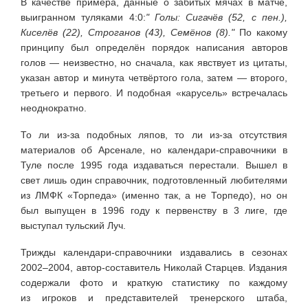
В качестве примера, данные о забитых мячах в матче,
выигранном туляками 4:0:
" Голы: Сигачёв (52, с пен.),
Киселёв (22), Строганов (43), Семёнов (8)."
По какому
принципу был определён порядок написания авторов
голов — неизвестно, но сначала, как явствует из цитаты,
указан автор и минута четвёртого гола, затем — второго,
третьего и первого. И подобная «карусель» встречалась
неоднократно.
То ли из-за подобных ляпов, то ли из-за отсутствия
материалов об Арсенале, но календари-справочники в
Туле после 1995 года издаваться перестали. Вышел в
свет лишь один справочник, подготовленный любителями
из ЛМФК «Торпеда» (именно так, а не Торпедо), но он
был выпущен в 1996 году к первенству в 3 лиге, где
выступал тульский Луч.
Трижды календари-справочники издавались в сезонах
2002–2004, автор-составитель Николай Старцев. Издания
содержали фото и краткую статистику по каждому
из игроков и представителей тренерского штаба,