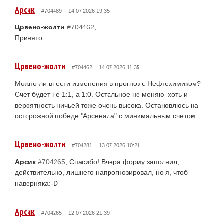
Арсик
#704489
14.07.2026 19:35
Црвено-жолти
#704462
,
Принято
Црвено-жолти
#704462
14.07.2026 11:35
Можно ли внести изменения в прогноз с Нефтехимиком?
Счет будет не 1:1, а 1:0. Остальное не меняю, хоть и
вероятность ничьей тоже очень высока. Остановлюсь на
осторожной победе "Арсенала" с минимальным счетом
Црвено-жолти
#704281
13.07.2026 10:21
Арсик
#704265
, Спасибо! Вчера форму заполнил,
действительно, лишнего напрогнозировал, но я, чтоб
наверняка:-D
Арсик
#704265
12.07.2026 21:39