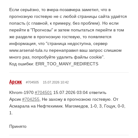
Если серьёзно, то вчера-позавчера заметил, что в
прогнозную гостевую не с любой страницы сайта удаётся
попасть (с главной, к примеру, без проблем). Но если
перейти в "Прогнозы" и затем попытаться перейти в том
же разделе в прогнозную гостевую, то появляется
информация, что "страница недоступна, сервер
www.arsenal-tula.ru перенаправил ваш запрос слишком
много раз, попробуйте удалить файлы cookie".
Код ошибки: ERR_TOO_MANY_REDIRECTS
Арсик
#704505
15.07.2026 10:42
Khrom-1970
#704501
15.07.2026 03:04 ответить
Арсик
#704255
, Не захожу в прогнозною гостевую. От
Асмарала на Нефтехимик. Магомедов, 1-0, 3, Гоцук, 0-0,
1.
Принято