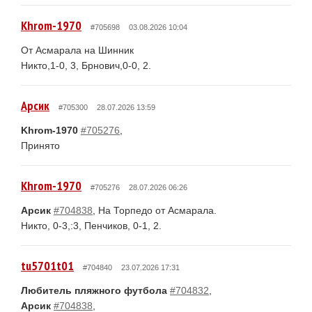
Khrom-1970
#705698
03.08.2026 10:04
От Асмарала на Шинник
Никто,1-0, 3, Брнович,0-0, 2.
Арсик
#705300
28.07.2026 13:59
Khrom-1970
#705276
,
Принято
Khrom-1970
#705276
28.07.2026 06:26
Арсик
#704838
, На Торпедо от Асмарала.
Никто, 0-3,:3, Пенчиков, 0-1, 2.
tu5701t01
#704840
23.07.2026 17:31
Любитель пляжного футбола
#704832
,
Арсик
#704838
,