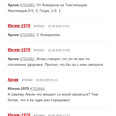
Арсик
#702482
, От Асмарала на Текстильщик.
Магомедов,3-0, 3, Гоцук, 1-0, 1.
Khrom-1970
#702522
21.05.2026 13:41
Арсик
#702482
, С Асмаралом.
Khrom-1970
#702521
21.05.2026 13:40
Арсик
#702482
, Игорь говорит, что он не мог по
состоянию здоровья. Просил, что бы ты с ним связался.
Арсик
#702482
20.05.2026 21:12
Khrom-1970
#702464
,
А самому Акеле что мешает со мной связаться? Тем
более, что я не один раз спрашивал
Khrom-1970
#702464
20.05.2026 17:23