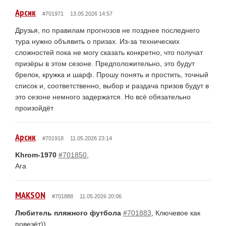
Арсик
#701971
13.05.2026 14:57
Друзья, по правилам прогнозов не позднее последнего
тура нужно объявить о призах. Из-за технических
сложностей пока не могу сказать конкретно, что получат
призёры в этом сезоне. Предположительно, это будут
брелок, кружка и шарф. Прошу понять и простить, точный
список и, соответственно, выбор и раздача призов будут в
это сезоне немного задержатся. Но всё обязательно
произойдёт
Арсик
#701918
11.05.2026 23:14
Khrom-1970
#701850
,
Ага
MAKSON
#701888
11.05.2026 20:06
Любитель пляжного футбола
#701883
, Ключевое как
повезёт))