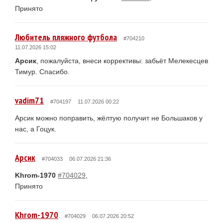
Принято
Любитель пляжного футбола
#704210
11.07.2026 15:02
Арсик
, пожалуйста, внеси коррективы: забьёт Мелекесцев
Тимур. Спасибо.
vadim71
#704197
11.07.2026 00:22
Арсик можно поправить, жёлтую получит не Большаков у
нас, а Гоцук.
Арсик
#704033
06.07.2026 21:36
Khrom-1970
#704029
,
Принято
Khrom-1970
#704029
06.07.2026 20:52