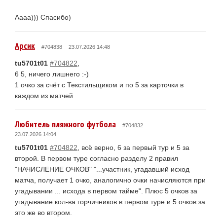
Аааа))) Спасибо)
Арсик
#704838
23.07.2026 14:48
tu5701t01
#704822
,
6 5, ничего лишнего :-)
1 очко за счёт с Текстильщиком и по 5 за карточки в
каждом из матчей
Любитель пляжного футбола
#704832
23.07.2026 14:04
tu5701t01
#704822
, всё верно, 6 за первый тур и 5 за
второй. В первом туре согласно разделу 2 правил
"НАЧИСЛЕНИЕ ОЧКОВ" "...участник, угадавший исход
матча, получает 1 очко, аналогично очки начисляются при
угадывании ... исхода в первом тайме". Плюс 5 очков за
угадывание кол-ва горчичников в первом туре и 5 очков за
это же во втором.