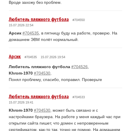
Вроде захожу без проблем.
Любитель пляжного футбола
#704550
15.07.2026 22:54
Арсик
#704535
, в пятницу буду на работе, проверю. На
домашнем ЭВМ полёт нормальный.
Арсик
#704535
15.07.2026 19:54
Любитель пляжного футбола
#704526
,
Khrom-1970
#704530
,
Понял проблему, спасибо, поправил. Проверьте
Любитель пляжного футбола
#704533
15.07.2026 19:41
Khrom-1970
#704530
, может быть связано и с
настройками браузера. На работе у меня каждый час при
открытии сайта пишет, что домен с непроверенным
сертификатом, как-то так, точно не помню. На домашнем