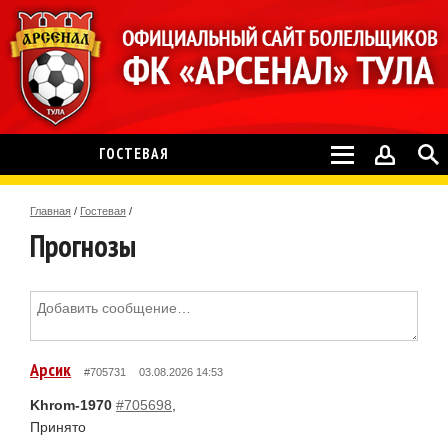
ГОСТЕВАЯ
Главная
/
Гостевая
/
Прогнозы
Арсик
#705731
03.08.2026 14:53
Khrom-1970
#705698
,
Принято