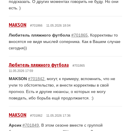
подсказать. О других моментах говорить не буду. Но они
есть. )
MAKSON
#701866
11.05.2026 18:04
Любитель пляжного футбола
#701865
, Коррективы то
вносятся не видя мыслей соперника. Как в Вашем случае
сегодня))
Любитель пляжного футбола
#701865
11.05.2026 17:59
MAKSON
#701842
, могут, к примеру, вспомнить, что не
учли то обстоятельство, и внести коррективы в свой
прогноз. Есть и другие нюансы, о которых не могу
поведать, ибо борьба ещё продолжается. :)
MAKSON
#701862
11.05.2026 17:36
Арсик
#701849
, В этом сезоне вместе с группой