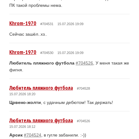
ПК такой проблемы нема.
Khrom-1970
#704531
15.07.2026 19:09
Сейчас зашёл..хз..
Khrom-1970
#704530
15.07.2026 19:09
Любитель пляжного футбола
#704526
, У меня такая же
фигня.
Любитель пляжного футбола
#704528
15.07.2026 18:20
Црвено-жолти
, с удачным дебютом! Так держать!
Любитель пляжного футбола
#704526
15.07.2026 18:12
Арсик
#704524
, в гугле забанили. :-))