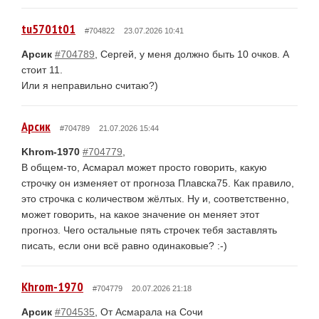
tu5701t01
#704822
23.07.2026 10:41
Арсик
#704789
, Сергей, у меня должно быть 10 очков. А
стоит 11.
Или я неправильно считаю?)
Арсик
#704789
21.07.2026 15:44
Khrom-1970
#704779
,
В общем-то, Асмарал может просто говорить, какую
строчку он изменяет от прогноза Плавска75. Как правило,
это строчка с количеством жёлтых. Ну и, соответственно,
может говорить, на какое значение он меняет этот
прогноз. Чего остальные пять строчек тебя заставлять
писать, если они всё равно одинаковые? :-)
Khrom-1970
#704779
20.07.2026 21:18
Арсик
#704535
, От Асмарала на Сочи