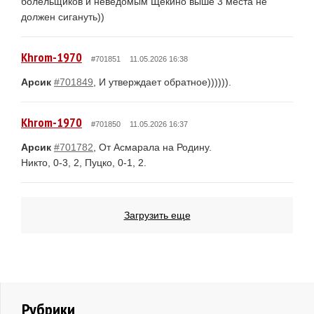
болельщиков и неведомым Щёкино выше 3 места не
должен сигануть))
Khrom-1970
#701851
11.05.2026 16:38
Арсик
#701849
, И утверждает обратное)))))).
Khrom-1970
#701850
11.05.2026 16:37
Арсик
#701782
, От Асмарала на Родину.
Никто, 0-3, 2, Пуцко, 0-1, 2.
Загрузить еще
Рубрики