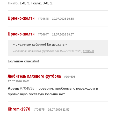
Никто, 1-0, 3, Гоцук, 0-0, 2.
Црвено-жолти
#704648
19.07.2026 19:58
Црвено-жолти
#704647
19.07.2026 19:57
«
с удачным дебютом! Так держать!
»
Любитель пляжного футбола
от
15.07.2026 18:20
,
#704528
Большое спасибо!
Любитель пляжного футбола
#704605
17.07.2026 10:01
Арсик
#704535
, проверил, проблемы с переходом в
прогнозную гостевую больше нет.
Khrom-1970
#704575
16.07.2026 11:57