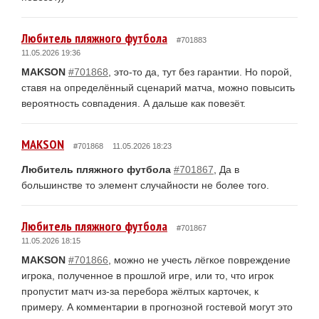
Любитель пляжного футбола
#701883
11.05.2026 19:36
MAKSON
#701868
, это-то да, тут без гарантии. Но порой,
ставя на определённый сценарий матча, можно повысить
вероятность совпадения. А дальше как повезёт.
MAKSON
#701868
11.05.2026 18:23
Любитель пляжного футбола
#701867
, Да в
большинстве то элемент случайности не более того.
Любитель пляжного футбола
#701867
11.05.2026 18:15
MAKSON
#701866
, можно не учесть лёгкое повреждение
игрока, полученное в прошлой игре, или то, что игрок
пропустит матч из-за перебора жёлтых карточек, к
примеру. А комментарии в прогнозной гостевой могут это