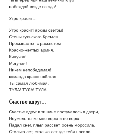
побеждай везде всегда!
Утро красит…
Утро красит! ярким cветом!
Стены тульского Кремля.
Просыпается с рассветом
Красно-желтых армия.
Кипучая!
Могучая!
Никем непобедимая!
команда красно-жёлтая,
Ты самая любимая.
ТУЛА! ТУЛА! ТУЛА!
Счастье вдруг…
Счастье вдруг в тишине постучалось в двери,
Неужель ты ко мне верю и не верю.
Падал снег, плыл рассвет, осень моросила,
Столько лет, столько лет где тебя носило…