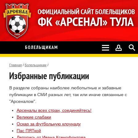
БОЛЕЛЬЩИКАМ
Главная
/
Болельщикам
/
Избранные публикации
В разделе собраны наиболее любопытные и забавные
публикации в СМИ разных лет, так или иначе связанные с
"Арсеналом".
Арсеналы всех стран, соединяйтесь!
Великие слабаки
Оскар за футбольную клоунаду
Пас ПЯТкой
Летопись от Ивана Ксенофонтова