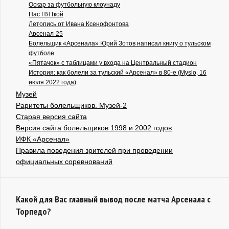
Оскар за футбольную клоунаду
Пас ПЯТкой
Летопись от Ивана Ксенофонтова
Арсенал-25
Болельщик «Арсенала» Юрий Зотов написал книгу о тульском
футболе
«Пятачок» с таблицами у входа на Центральный стадион
История: как болели за тульский «Арсенал» в 80-е (Myslo, 16
июля 2022 года)
Музей
Раритеты болельщиков. Музей-2
Старая версия сайта
Версия сайта болельщиков 1998 и 2002 годов
ИФК «Арсенал»
Правила поведения зрителей при проведении
официальных соревнований
Какой для Вас главный вывод после матча Арсенала с
Торпедо?