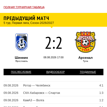
ПОЛНАЯ ТУРНИРНАЯ ТАБЛИЦА
ПОЛНАЯ ТУРНИРНАЯ ТАБЛИЦА
ПРЕДЫДУЩИЙ МАТЧ
5 тур, Первая лига, Сезон-2026/2027
2
:
2
Шинник
Арсенал
08.08.2026 17:00
Ярославль
Тула
ПОСЛЕСЛОВИЕ
ВИДЕООБЗОР
ТЕХДАННЫЕ
09.08.2026
Ротор — Челябинск
4:1
09.08.2026
СКА-Хабаровск — Спартак
1:3
09.08.2026
КамАЗ — Волга
1:2