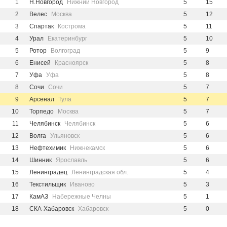
1
Н.Новгород
Нижний Новгород
5
15
2
Велес
Москва
5
12
3
Спартак
Кострома
5
11
4
Урал
Екатеринбург
5
10
5
Ротор
Волгоград
5
9
6
Енисей
Красноярск
5
8
7
Уфа
Уфа
5
8
8
Сочи
Сочи
5
7
9
Арсенал
Тула
5
7
10
Торпедо
Москва
5
7
11
Челябинск
Челябинск
5
6
12
Волга
Ульяновск
5
6
13
Нефтехимик
Нижнекамск
5
6
14
Шинник
Ярославль
5
6
15
Ленинградец
Ленинградская обл.
5
4
16
Текстильщик
Иваново
5
3
17
КамАЗ
Набережные Челны
5
1
18
СКА-Хабаровск
Хабаровск
5
0