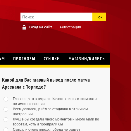
ок
Вход на сайт
Регистрация
АМ
ПРОГНОЗЫ
ССЫЛКИ
МАГАЗИН/БИЛЕТЫ
Какой для Вас главный вывод после матча
Арсенала с Торпедо?
Главное, что выиграли. Качество игры в этом матче
не имеет значения
Всем доволен, ушёл со стадиона в отличном
настроении
Лучше бы создали много моментов и много били по
воротам, хоть и проиграли бы
Сыграли очень плохо, победа не радует