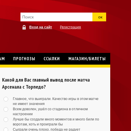
ок
Вход на сайт
Регистрация
АМ
ПРОГНОЗЫ
ССЫЛКИ
МАГАЗИН/БИЛЕТЫ
Какой для Вас главный вывод после матча
Арсенала с Торпедо?
Главное, что выиграли. Качество игры в этом матче
не имеет значения
Всем доволен, ушёл со стадиона в отличном
настроении
Лучше бы создали много моментов и много били по
воротам, хоть и проиграли бы
Сыграли очень плохо, победа не радует