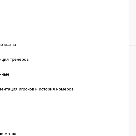
ле матча
нция тренеров
анные
ентация игроков и история номеров
ле матча