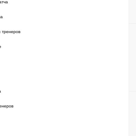
атча
ча
я тренеров
е
а
ренеров