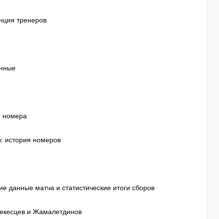
енция тренеров
анные
я номера
: история номеров
ие данные матча и статистические итоги сборов
лекесцев и Жамалетдинов