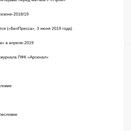
сезоне-2018/19
тся («БелПресса», 3 июня 2019 года)
а» в апреле-2019
 журнала ПФК «Арсенал»
словие
слесловие