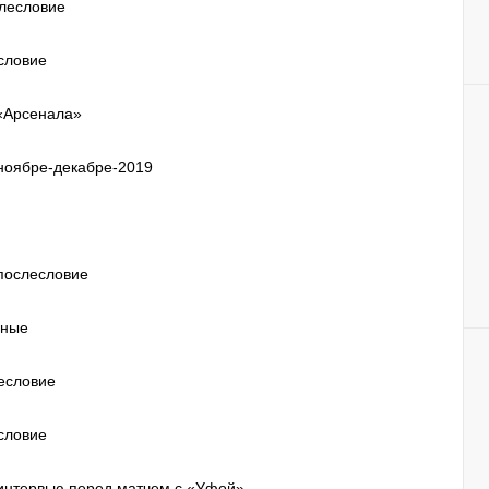
слесловие
есловие
 «Арсенала»
 ноябре-декабре-2019
 послесловие
нные
лесловие
есловие
 интервью перед матчем с «Уфой»