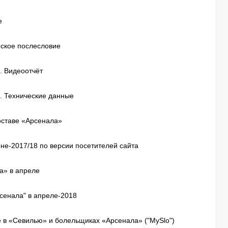
е
ческое послесловие
. Видеоотчёт
0. Технические данные
оставе «Арсенала»
не-2017/18 по версии посетителей сайта
а» в апреле
рсенала" в апреле-2018
е в «Севилью» и болельщиках «Арсенала» ("MySlo")