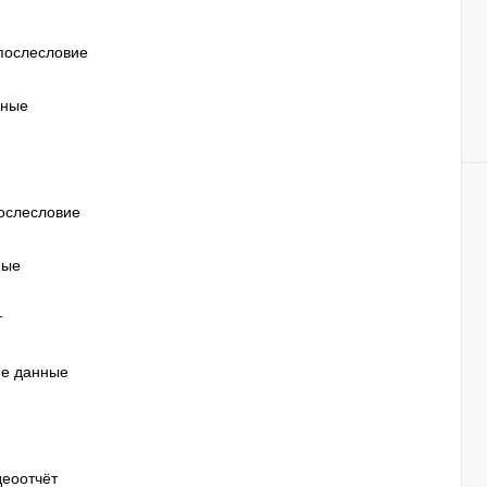
 послесловие
нные
послесловие
ные
т
ие данные
деоотчёт