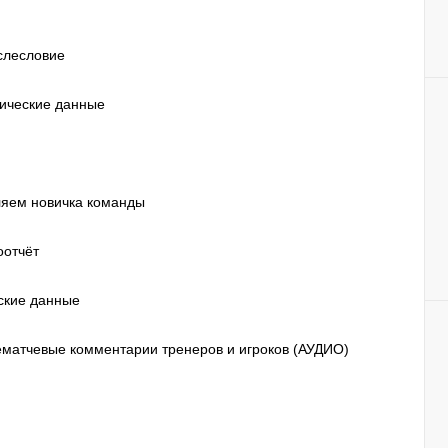
ослесловие
нические данные
яем новичка команды
оотчёт
еские данные
лематчевые комментарии тренеров и игроков (АУДИО)