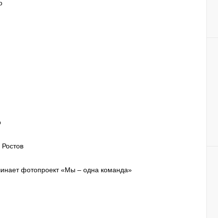
о
р
 Ростов
инает фотопроект «Мы – одна команда»