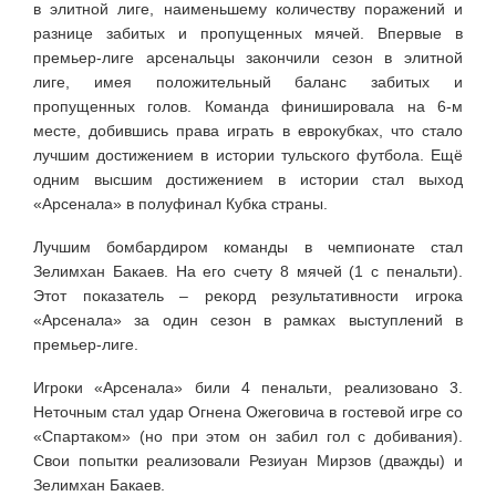
в элитной лиге, наименьшему количеству поражений и
разнице забитых и пропущенных мячей. Впервые в
премьер-лиге арсенальцы закончили сезон в элитной
лиге, имея положительный баланс забитых и
пропущенных голов. Команда финишировала на 6-м
месте, добившись права играть в еврокубках, что стало
лучшим достижением в истории тульского футбола. Ещё
одним высшим достижением в истории стал выход
«Арсенала» в полуфинал Кубка страны.
Лучшим бомбардиром команды в чемпионате стал
Зелимхан Бакаев. На его счету 8 мячей (1 с пенальти).
Этот показатель – рекорд результативности игрока
«Арсенала» за один сезон в рамках выступлений в
премьер-лиге.
Игроки «Арсенала» били 4 пенальти, реализовано 3.
Неточным стал удар Огнена Ожеговича в гостевой игре со
«Спартаком» (но при этом он забил гол с добивания).
Свои попытки реализовали Резиуан Мирзов (дважды) и
Зелимхан Бакаев.