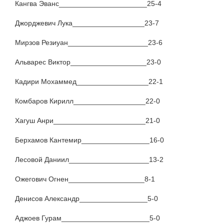
Кангва Эванс______________________25-4
Джорджевич Лука__________________23-7
Мирзов Резиуан____________________23-6
Альварес Виктор___________________23-0
Кадири Мохаммед__________________22-1
Комбаров Кирилл__________________22-0
Хагуш Анри_______________________21-0
Берхамов Кантемир_________________16-0
Лесовой Даниил____________________13-2
Ожегович Огнен___________________8-1
Денисов Александр_________________5-0
Аджоев Гурам______________________5-0