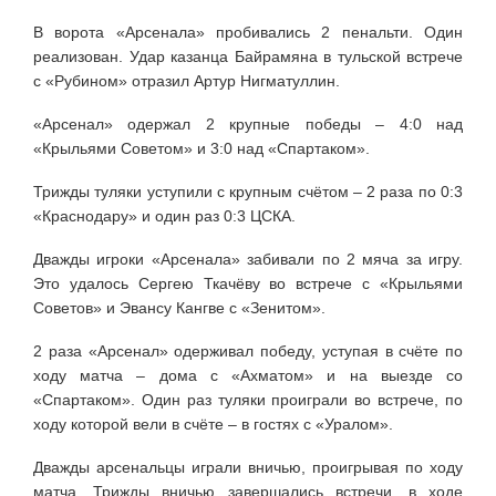
В ворота «Арсенала» пробивались 2 пенальти. Один
реализован. Удар казанца Байрамяна в тульской встрече
с «Рубином» отразил Артур Нигматуллин.
«Арсенал» одержал 2 крупные победы – 4:0 над
«Крыльями Советом» и 3:0 над «Спартаком».
Трижды туляки уступили с крупным счётом – 2 раза по 0:3
«Краснодару» и один раз 0:3 ЦСКА.
Дважды игроки «Арсенала» забивали по 2 мяча за игру.
Это удалось Сергею Ткачёву во встрече с «Крыльями
Советов» и Эвансу Кангве с «Зенитом».
2 раза «Арсенал» одерживал победу, уступая в счёте по
ходу матча – дома с «Ахматом» и на выезде со
«Спартаком». Один раз туляки проиграли во встрече, по
ходу которой вели в счёте – в гостях с «Уралом».
Дважды арсенальцы играли вничью, проигрывая по ходу
матча. Трижды вничью завершались встречи, в ходе