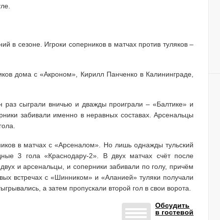
ле.
й в сезоне. Игроки соперников в матчах против туляков –
ков дома с «Акроном», Кирилл Панченко в Калининграде,
н раз сыграли вничью и дважды проиграли – «Балтике» и
рники забивали именно в неравных составах. Арсенальцы
гола.
ников в матчах с «Арсеналом». Но лишь однажды тульский
дные 3 гола «Краснодару-2». В двух матчах счёт после
двух и арсенальцы, и соперники забивали по голу, причём
тевых встречах с «Шинником» и «Аланией» туляки получали
ыгрывались, а затем пропускали второй гол в свои ворота.
Обсудить
в гостевой