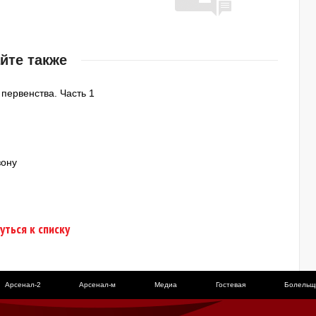
йте также
 первенства. Часть 1
зону
уться к списку
Арсенал-2
Арсенал-м
Медиа
Гостевая
Болельщ