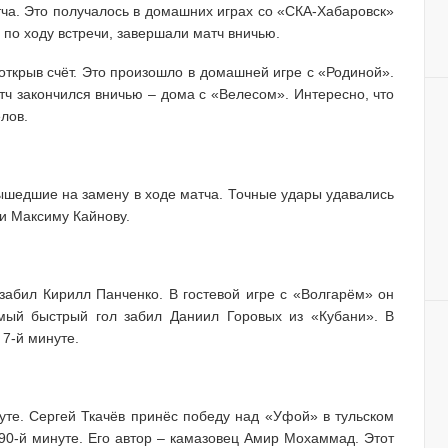
тча. Это получалось в домашних играх со «СКА-Хабаровск»
 по ходу встречи, завершали матч вничью.
открыв счёт. Это произошло в домашней игре с «Родиной».
атч закончился вничью – дома с «Велесом». Интересно, что
лов.
вышедшие на замену в ходе матча. Точные удары удавались
и Максиму Кайнову.
забил Кирилл Панченко. В гостевой игре с «Волгарём» он
амый быстрый гол забил Даниил Горовых из «Кубани». В
 7-й минуте.
уте. Сергей Ткачёв принёс победу над «Уфой» в тульском
 90-й минуте. Его автор – камазовец Амир Мохаммад. Этот