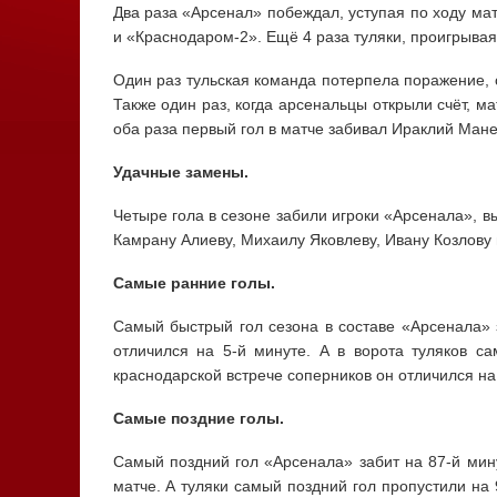
Два раза «Арсенал» побеждал, уступая по ходу ма
и «Краснодаром-2». Ещё 4 раза туляки, проигрывая
Один раз тульская команда потерпела поражение, 
Также один раз, когда арсенальцы открыли счёт, м
оба раза первый гол в матче забивал Ираклий Мане
Удачные замены.
Четыре гола в сезоне забили игроки «Арсенала», 
Камрану Алиеву, Михаилу Яковлеву, Ивану Козлову 
Самые ранние голы.
Самый быстрый гол сезона в составе «Арсенала» 
отличился на 5-й минуте. А в ворота туляков с
краснодарской встрече соперников он отличился на
Самые поздние голы.
Самый поздний гол «Арсенала» забит на 87-й мин
матче. А туляки самый поздний гол пропустили на