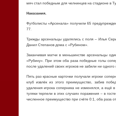
мяч стал победным для челнинцев на стадионе в Ту
Наказания.
Футболисты «Арсенала» получили 65 предупреждени
77.
Трижды арсенальцы удалялись с поля – Илья Сери
Данил Степанов дома с «Рубином».
Заканчивая матчи в меньшинстве арсенальцы оди
«Рубину». При этом оба раза победные голы сопе
после удалений своих игроков не забили ни одного 
Пять раз красные карточки получали игроки сопер
клуб извлёк из этого преимущество, забив побе
удаления игрока соперника не изменялся, а ещё в 
туляки терпели в этих случаях поражения – в гос
численное преимущество при счёте 0:1, оба раза от