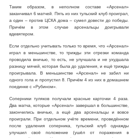
Таким образом, в неполном составе «Арсенал»
заканчивал 6 матчей. Пять из них тульский клуб проиграл,
а один – против ЦСКА дома – сумел довести до победы.
Причём в этом случае арсенальцы доигрывали
вдевятером.
Если отдельно учитывать только то время, что «Арсенал»
играл в меньшинстве, то трижды эти отрезки команда
проводила вничью, то есть, не улучшала и не ухудшала
разницу мячей, которая была до удаления, и ещё трижды
проигрывала. В меньшинстве «Арсенал» не забил ни
одного гола и пропустил 8. Причём 4 из них в домашнем
поединке с «Рубином».
Соперники туляков получали красные карточки 4 раза.
Два матча, которые «Арсенал» завершал в большинстве,
закончились вничью, а ещё два арсенальцы и вовсе
проиграли. При отдельном учёте времени, проведённом
после удаления соперника, тульский клуб однажды
улучшил своё положение (ушёл от поражения в