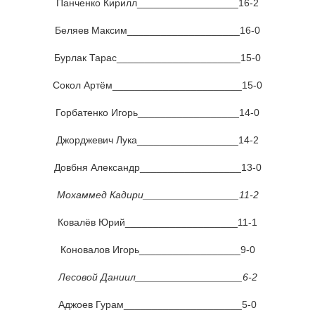
Панченко Кирилл__________________16-2
Беляев Максим____________________16-0
Бурлак Тарас______________________15-0
Сокол Артём_______________________15-0
Горбатенко Игорь__________________14-0
Джорджевич Лука__________________14-2
Довбня Александр__________________13-0
Мохаммед Кадири_________________11-2
Ковалёв Юрий____________________11-1
Коновалов Игорь__________________9-0
Лесовой Даниил___________________6-2
Аджоев Гурам_____________________5-0