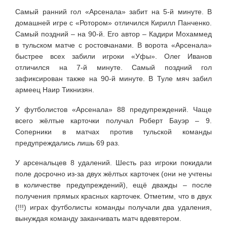
Самый ранний гол «Арсенала» забит на 5-й минуте. В
домашней игре с «Ротором» отличился Кирилл Панченко.
Самый поздний – на 90-й. Его автор – Кадири Мохаммед
в тульском матче с ростовчанами. В ворота «Арсенала»
быстрее всех забили игроки «Уфы». Олег Иванов
отличился на 7-й минуте. Самый поздний гол
зафиксирован также на 90-й минуте. В Туле мяч забил
армеец Наир Тикнизян.
У футболистов «Арсенала» 88 предупреждений. Чаще
всего жёлтые карточки получал Роберт Бауэр – 9.
Соперники в матчах против тульской команды
предупреждались лишь 69 раз.
У арсенальцев 8 удалений. Шесть раз игроки покидали
поле досрочно из-за двух жёлтых карточек (они не учтены
в количестве предупреждений), ещё дважды – после
получения прямых красных карточек. Отметим, что в двух
(!!!) играх футболисты команды получали два удаления,
вынуждая команду заканчивать матч вдевятером.