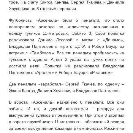
трое. На счету Кингса Кангвы, Сергея Ткачёва и Даниила
Хлусевича по 3 голевые передачи.
Футболисты «Арсенала» били 5 пенальти, что стало
повторением рекорда по количеству назначенных в
пользу туляков 11-метровых. Забито 3. Свои попытки
реализовали Даниил Лесовой в матче с «Динамо»,
Владислав Пантелеев в игре с ЦСКА и Робер Бауэр во
встрече с «Тамбовом». Все эти пенальти пробивались на
тульском стадионе. А вот 2 удара на чужих полях не
достигли цели. Попытки не реализовали Владислав
Пантелеев с «Уралом» и Роберт Бауэр с «Ростовом».
Два пенальти «заработал» Сергей Ткачёв, по одному –
Эванс Кангва, Даниил Хлусевич и Владислав Пантелеев.
В ворота «Арсенала» назначено 8 пенальти. Все они
забиты. И тот, и другой показатели – рекорды для
выступлений туляков в премьер-лиге. При этом 8 забитых
в ворота оружейников 11-метровых – абсолютный рекорд
за время выступлений команды в чемпионатах России на