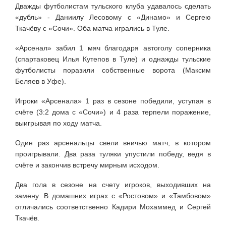
Дважды футболистам тульского клуба удавалось сделать
«дубль» - Даниилу Лесовому с «Динамо» и Сергею
Ткачёву с «Сочи». Оба матча игрались в Туле.
«Арсенал» забил 1 мяч благодаря автоголу соперника
(спартаковец Илья Кутепов в Туле) и однажды тульские
футболисты поразили собственные ворота (Максим
Беляев в Уфе).
Игроки «Арсенала» 1 раз в сезоне победили, уступая в
счёте (3:2 дома с «Сочи») и 4 раза терпели поражение,
выигрывая по ходу матча.
Один раз арсенальцы свели вничью матч, в котором
проигрывали. Два раза туляки упустили победу, ведя в
счёте и закончив встречу мирным исходом.
Два гола в сезоне на счету игроков, выходивших на
замену. В домашних играх с «Ростовом» и «Тамбовом»
отличались соответственно Кадири Мохаммед и Сергей
Ткачёв.