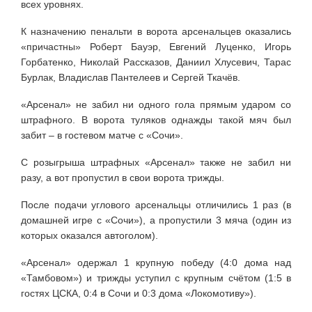
всех уровнях.
К назначению пенальти в ворота арсенальцев оказались
«причастны» Роберт Бауэр, Евгений Луценко, Игорь
Горбатенко, Николай Рассказов, Даниил Хлусевич, Тарас
Бурлак, Владислав Пантелеев и Сергей Ткачёв.
«Арсенал» не забил ни одного гола прямым ударом со
штрафного. В ворота туляков однажды такой мяч был
забит – в гостевом матче с «Сочи».
С розыгрыша штрафных «Арсенал» также не забил ни
разу, а вот пропустил в свои ворота трижды.
После подачи углового арсенальцы отличились 1 раз (в
домашней игре с «Сочи»), а пропустили 3 мяча (один из
которых оказался автоголом).
«Арсенал» одержал 1 крупную победу (4:0 дома над
«Тамбовом») и трижды уступил с крупным счётом (1:5 в
гостях ЦСКА, 0:4 в Сочи и 0:3 дома «Локомотиву»).