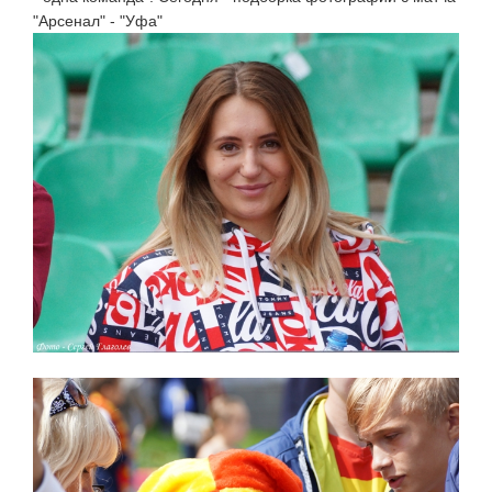
"Арсенал" - "Уфа"