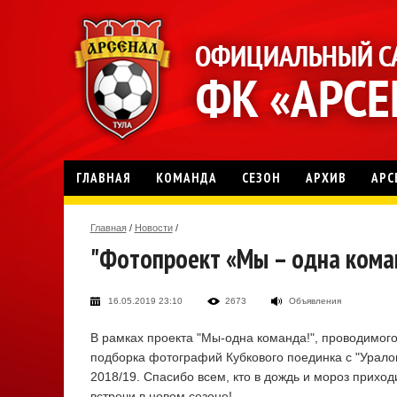
ГЛАВНАЯ
КОМАНДА
СЕЗОН
АРХИВ
АРС
Главная
/
Новости
/
"Фотопроект «Мы – одна команд
16.05.2019 23:10
2673
Объявления
В рамках проекта "Мы-одна команда!", проводимог
подборка фотографий Кубкового поединка с "Урало
2018/19. Спасибо всем, кто в дождь и мороз прихо
встречи в новом сезоне!