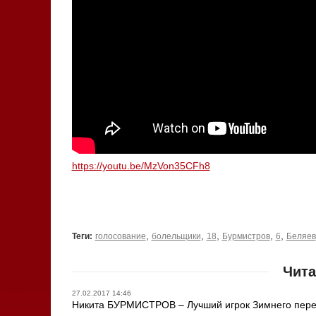
https://youtu.be/MzVon35CFh8
,
,
,
,
,
Теги:
голосование
болельщики
18
Бурмистров
6
Беляев
Чита
27.02.2017 14:46
Никита БУРМИСТРОВ – Лучший игрок Зимнего перер