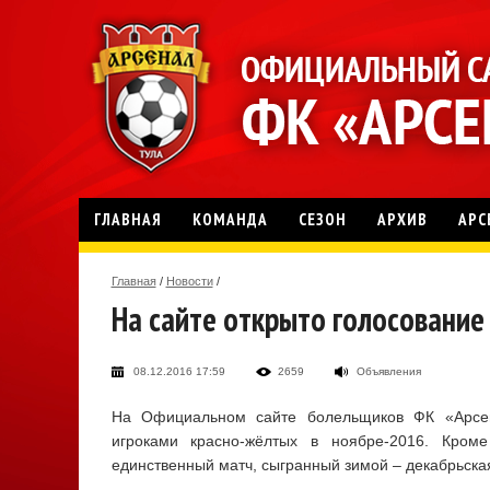
ГЛАВНАЯ
КОМАНДА
СЕЗОН
АРХИВ
АРС
Главная
/
Новости
/
На сайте открыто голосование 
08.12.2016 17:59
2659
Объявления
На Официальном сайте болельщиков ФК «Арсена
игроками красно-жёлтых в ноябре-2016. Кром
единственный матч, сыгранный зимой – декабрьская