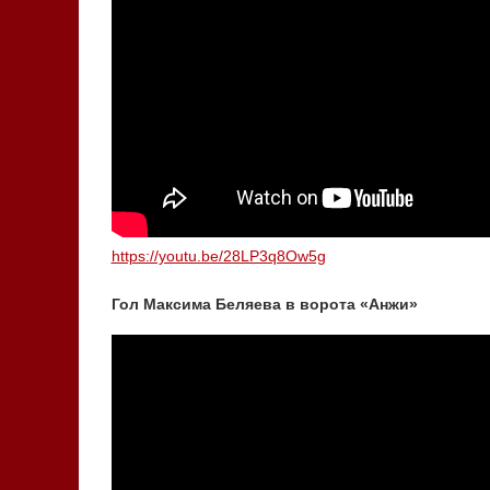
https://youtu.be/28LP3q8Ow5g
Гол Максима Беляева в ворота «Анжи»