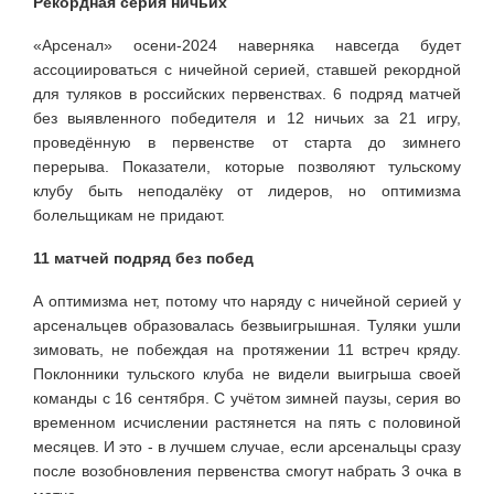
Рекордная серия ничьих
«Арсенал» осени-2024 наверняка навсегда будет
ассоциироваться с ничейной серией, ставшей рекордной
для туляков в российских первенствах. 6 подряд матчей
без выявленного победителя и 12 ничьих за 21 игру,
проведённую в первенстве от старта до зимнего
перерыва. Показатели, которые позволяют тульскому
клубу быть неподалёку от лидеров, но оптимизма
болельщикам не придают.
11 матчей подряд без побед
А оптимизма нет, потому что наряду с ничейной серией у
арсенальцев образовалась безвыигрышная. Туляки ушли
зимовать, не побеждая на протяжении 11 встреч кряду.
Поклонники тульского клуба не видели выигрыша своей
команды с 16 сентября. С учётом зимней паузы, серия во
временном исчислении растянется на пять с половиной
месяцев. И это - в лучшем случае, если арсенальцы сразу
после возобновления первенства смогут набрать 3 очка в