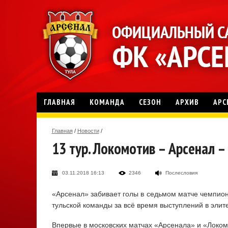
ГЛАВНАЯ
КОМАНДА
СЕЗОН
АРХИВ
АРС
Главная
/
Новости
/
13 тур. Локомотив – Арсенал –
03.11.2018 16:13
2346
Послесловия
«Арсенал» забивает голы в седьмом матче чемпион
тульской команды за всё время выступлений в элит
Впервые в московских матчах «Арсенала» и «Локомо