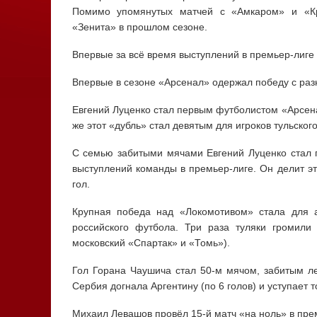
Помимо упомянутых матчей с «Амкаром» и «Кр
«Зенита» в прошлом сезоне.
Впервые за всё время выступлений в премьер-лиге 
Впервые в сезоне «Арсенал» одержал победу с раз
Евгений Луценко стал первым футболистом «Арсенал
же этот «дубль» стал девятым для игроков тульского
С семью забитыми мячами Евгений Луценко стал 
выступлений команды в премьер-лиге. Он делит э
гол.
Крупная победа над «Локомотивом» стала для 
российского футбола. Три раза туляки громили
московский «Спартак» и «Томь»).
Гол Горана Чаушича стал 50-м мячом, забитым л
Сербия догнала Аргентину (по 6 голов) и уступает т
Михаил Левашов провёл 15-й матч «на ноль» в пре