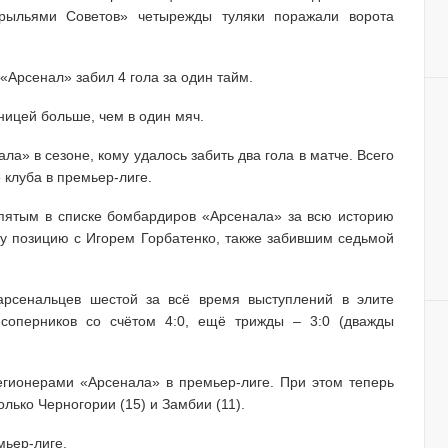
ыльями Советов» четырежды туляки поражали ворота
«Арсенал» забил 4 гола за один тайм.
ницей больше, чем в один мяч.
а» в сезоне, кому удалось забить два гола в матче. Всего
 клуба в премьер-лиге.
пятым в списке бомбардиров «Арсенала» за всю историю
ту позицию с Игорем Горбатенко, также забившим седьмой
арсенальцев шестой за всё время выступлений в элите
 соперников со счётом 4:0, ещё трижды – 3:0 (дважды
егионерами «Арсенала» в премьер-лиге. При этом теперь
олько Черногории (15) и Замбии (11).
мьер-лиге.