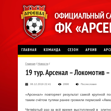
ГЛАВНАЯ
КОМАНДА
СЕЗОН
АРХИВ
АРС
Главная
/
Новости
/
19 тур. Арсенал – Локомотив –
06.12.2019 22:41
2898
Послесловия
«Арсенал» повторяет результат самой крупной по
таким счётом туляки ранее громили пермский «Амка
Четвёртый раз за всё время выступлений в элитн