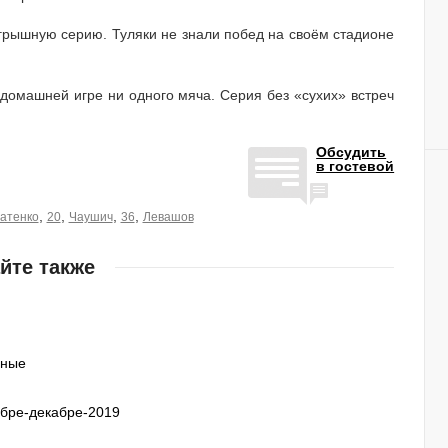
рышную серию. Туляки не знали побед на своём стадионе
 домашней игре ни одного мяча. Серия без «сухих» встреч
Обсудить
в гостевой
,
,
,
,
атенко
20
Чаушич
36
Левашов
йте также
нные
ябре-декабре-2019