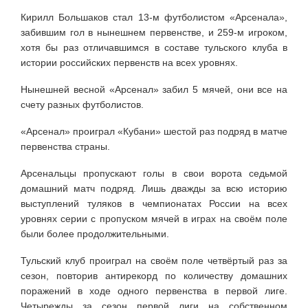
Кирилл Большаков стал 13-м футболистом «Арсенала»,
забившим гол в нынешнем первенстве, и 259-м игроком,
хотя бы раз отличавшимся в составе тульского клуба в
истории российских первенств на всех уровнях.
Нынешней весной «Арсенал» забил 5 мячей, они все на
счету разных футболистов.
«Арсенал» проиграл «Кубани» шестой раз подряд в матче
первенства страны.
Арсенальцы пропускают голы в свои ворота седьмой
домашний матч подряд. Лишь дважды за всю историю
выступлений туляков в чемпионатах России на всех
уровнях серии с пропуском мячей в играх на своём поле
были более продолжительными.
Тульский клуб проиграл на своём поле четвёртый раз за
сезон, повторив антирекорд по количеству домашних
поражений в ходе одного первенства в первой лиге.
Четырежды за сезон первой лиги на собственном