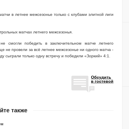
атчи в летнее межсезонье только с клубами элитной лиги
трольных матчах летнего межсезонья.
не смогли победить в заключительном матче летнего
ще не провели за всё летнее межсезонье ни одного матча -
ду сыграли только одну встречу и победили «Зоркий» 4:1.
Обсудить
в гостевой
йте также
ем